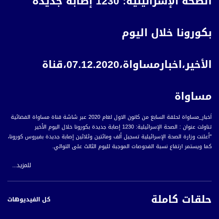
الصحة الإسرائيلية: 1230 إصابة جديدة
بكورونا خلال اليوم
الأخير،اخبارمساواة،07.12.2020،قناة
مساواة
اَخبار_مساواة لحلقة السابع من كانون الاول لعام 2020 عبر شاشة قناة مساواة الفضائية
تناولت عنوان : الصحة الإسرائيلية: 1230 إصابة جديدة بكورونا خلال اليوم الأخير
"أعلنت وزارة الصحة الإسرائيلية تسجيل ألف ومائتين وثلاثين إصابة جديدة بفيروس كورونا،
كما ويستمر ارتفاع نسبة الفحوصات الموجبة لليوم الثالث على التوالي.
للمزيد...
ووفق المعطيات الواردة، فقد بلغ عدد الإصابات النشطة في البلاد اثنتي عشر ألفا
وسبعمائة وستة وسبعين إصابة، فيما بلغت حصيلة الوفيات الإجمالية جراء الإصابة
حلقات كاملة
بفيروس كورونا ألفين وتسعمائة وسبعة عشر حالة وفاة.
كل الفيديوهات
"