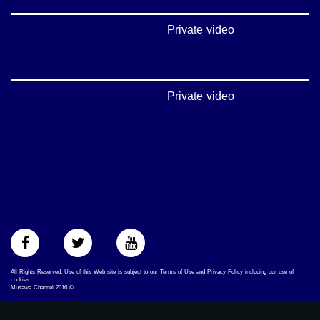
#mosawah
#musawa
Private video
#musawachannel
mosawah.com#
#musawachannel.com
#Equality
#égalité
Private video
#مساواة
#حق
#عدالة
#تساوٍ
#تعادل
#تماثل
#تسوية
#معادلةْX
All Rights Reserved. Use of this Web site is subject to our Terms of Use and Privacy Policy including our use of
cookies
Musawa Channel
2016
©