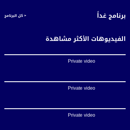
بينترست:
برنامج غداً
< كل البرنامج
https://www.pinterest.com/musawachannel
فيميو:
https://vimeo.com/musawachannel
الفيديوهات الأكثر مشاهدة
غوغل+:
://plus.google.com/u/0/b/115185778161375637310/115185778161375637310/posts/p/pub?
_ga=1.123333704.2101815806.1418341384
Private video
#_٤٨
48_#
#فلسطين_٤٨
#فلسطين_48
Private video
falasteen_48#
#عرب_٤٨
arab_48#
#تواصل
Private video
#اكسر_حصارك
#بلشنا_نرجع
#شعب_واحد