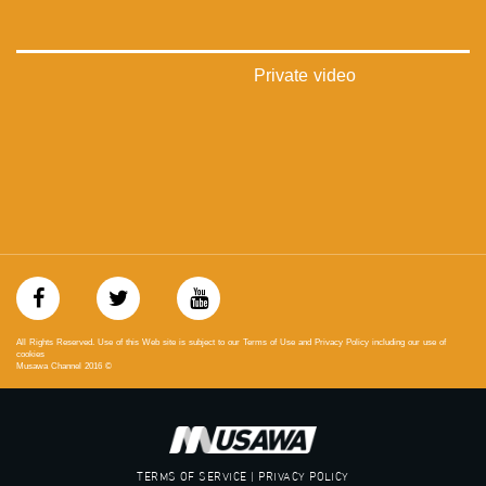
‫#‏فلسطين_48‬
‪falasteen_48#‎‬
‫#‏عرب_٤٨
‪‎arab_48#‬
Private video
‫#‏تواصل‬
‫#‏اكسر_حصارك‬
‫#‏بلشنا_نرجع‬
‫#‏شعب_واحد‬
‪#‎mosawah‬
#musawa
#musawachannel
mosawah.com#
#musawachannel.com
‪#‎Equality‬
‪#‎égalité‬
‫#‏مساواة‬
All Rights Reserved. Use of this Web site is subject to our Terms of Use and Privacy Policy including our use of
‫#‏حق‬
cookies
Musawa Channel
2016
©
‫#‏عدالة‬
‫#‏تساوٍ‬
‫#‏تعادل‬
‫#‏تماثل‬
‫#‏تسوية‬
TERMS OF SERVICE | PRIVACY POLICY
‫#‏معادلة‬