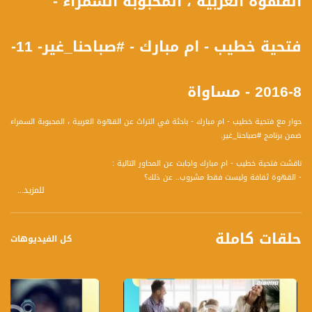
القهوة العربية ، المحبوبة السمراء -
فتحية خطيب - ام مبارك - #صباحنا_غير- 11-
8-2016 - مساواة
حوار مع فتحية خطيب - ام مبارك - باحثة في التراث عن القهوة العربية ، المحبوبة السمراء
ضمن برنامج #صباحنا_غير.
ناقشت فتحية خطيب - ام مبارك واجابت عن المحاور التالية :
- القهوة ثقافة وليست فقط مشروب.. عن ذلك؟
للمزيد...
- القهوة للفرح والقهوة للحزن... ما هو الفرق..
- الدلالات والشارات التي تحملها القهوة ..
- هل هنالك فروقات في القهوة بين البلدان..
حلقات كاملة
- القهوة في التراث...
كل الفيديوهات
- كيف كانوا يعدون القهوة.. هل هنالك طقوس ما ..
ضيوف الحلقة هم :
1- د. سهيل ذياب - رئيس بلدية طمرة