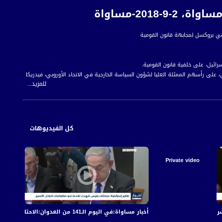
201-مساواة
سرائيل، على خلفية قانون القومية.
، على رأسهم الممثلة العليا لشؤون السياسة الخارجية في الاتحاد الأوروبي، فيدريكا
للمزيد...
 على خلفية قانون القومية العنصري.
كل الفيديوهات
 للمواطن العربي الفلسطيني في الداخل.
Private video
أخبار مساواة:في اليوم الـ141 من العدوان:الاحتلال يكثف قصفه على قطاع غزة مخلّفا عشرات الشهداء والجرحى
أخبار مساواة