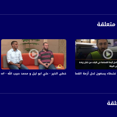
 :
متعلقة
خطى الخير - علي ابو ليل و محمد حبيب الله - #صباحنا_غير-5-7-2016- قناة مس
لقة
anafalasteeni@m