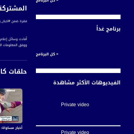
< كل البرنامج
المشتركة في
فقرة ضمن #اخبار_مساواة لحلقة الثاني من ايلول 2018 ع
برنامج غداً
أفادت وسائل إعلام إ
ووفق المعلومات الو
موغريني.
< كل البرنامج
وسيناشد النواب الع
حلقات كا
الفيديوهات الأكثر مشاهدة
أخبار مساواة هي نش
#اخبار_مساواة يومياً الساعة 6:00 مس
Private video
قناة مساواة الفضائي
قناة مساواة الفضائية تبث عبر الحيّز 
أخبار مساواة: في اليوم الـ155 من العدوان:عشرات الشهداء
Private video