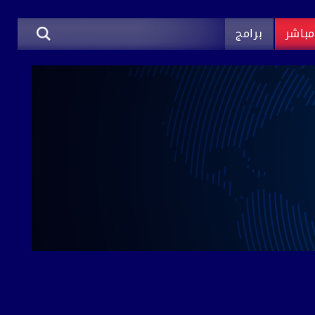
باشر
برامج