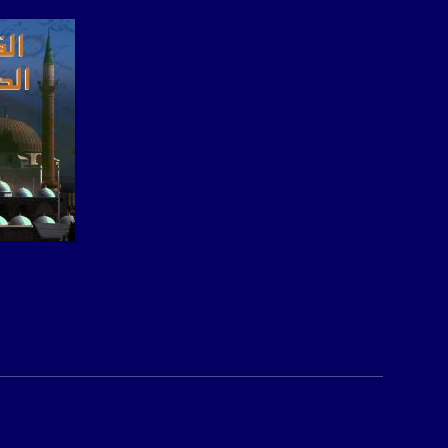
للتفاعل:
الموقع الالكتروني:
sawachannel.com
فيسبوك:
com/musawachannel
تويتر:
.com/musawachannel
يوتيوب:
X8PX53ek2Zg/feed
صفحة ا
بينترست:
com/musawachannel
فيميو:
com/musawachannel
غوغل+: