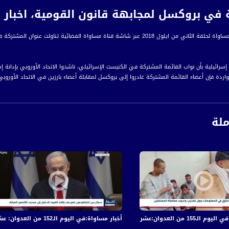
 بروكسل لمجابهة قانون القومية، اخبار مساواة، 2-9-8
بر شاشة قناة مساواة الفضائية تناولت عنوان المشتركة في بروكسل لمجابهة قانون القومية
سرائيلية بأن نواب القائمة المشتركة في الكنيست الإسرائيلي، ناشدوا الاتحاد الأوروبي بإدانة إ
اردة فإن أعضاء القائمة المشتركة غادروا إلى بروكسل لمقابلة أعضاء بارزين في الاتحاد الأوروبي
رب الاتحاد الأوروبي لدعوة التدخل من قبل اليونسكو وذلك بعد تضرر اللغة العربية في إسرائيل،
ملة
رة إخبارية يومية على مدار الساعة لأبرز القضايا الاجتماعية، الاقتصادية، الثقافية والسياسية
اءً بتوقيت القدس
ة، صوت فلسطينيي الداخل - لاول مرة منذ ٧٠ عام
الفضائي الفلسطيني PalSat وعلى مدار القمر NileSat من خلال التردد التالي :
 والجرحى في قصف الاحتلال المتواصل على قطاع غزة
أخبار مساواة:في اليوم الـ152 من العدوان: عشرات الشهداء والجرحى في قصف الاحتلال المتواصل على قطاع غزة