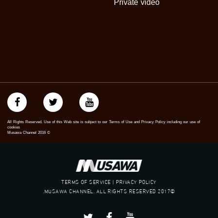
Private video
#بلشنا_نرجع
#شعب_واحد
#mosawah
#musawa
#musawachannel
mosawah.com#
#musawachannel.com
#Equality
#égalité
#مساواة
#حق
#عدالة
All Rights Reserved. Use of this Web site is subject to our Terms of Use and Privacy Policy including our use of
#تساوٍ
cookies
Musawa Channel
2016
©
#تعادل
#تماثل
#تسوية
#معادلة
TERMS OF SERVICE | PRIVACY POLICY
©2017 MUSAWA CHANNEL. ALL RIGHTS RESERVED.