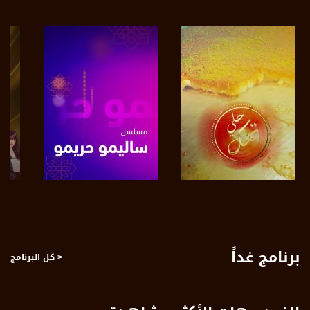
عربسات Arabsat Badr 4 at 26.0 east
DL: 11958 H
SR: 27500
FEC: 5/6
للتواصل:
بريد الكتروني:
anafalasteeni@musawachannel.com
للتفاعل:
الموقع الالكتروني:
صفحة البرنامج
صفحة البرنامج
www.musawachannel.com
فيسبوك:
برنامج غداً
< كل البرنامج
https://www.facebook.com/musawachannel
تويتر:
https://twitter.com/musawachannel