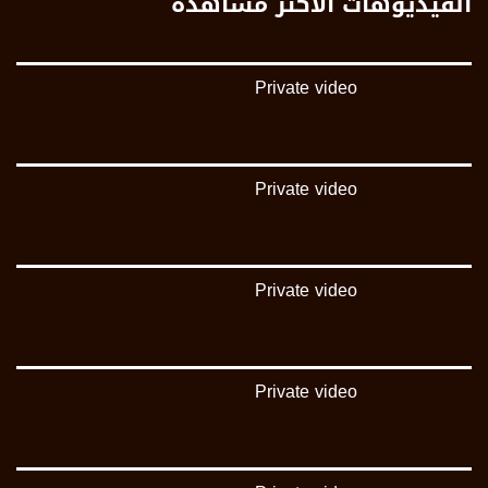
الفيديوهات الأكثر مشاهدة
يوتيوب:
https://www.youtube.com/channel/UCwJbDUmIxc-JX8PX53ek2Zg/feed
Private video
بينترست:
https://www.pinterest.com/musawachannel
فيميو:
https://vimeo.com/musawachannel
Private video
غوغل+:
://plus.google.com/u/0/b/115185778161375637310/115185778161375637310/posts/p/pub?
_ga=1.123333704.2101815806.1418341384
Private video
#_٤٨
48_#
#فلسطين_٤٨
#فلسطين_48
Private video
falasteen_48#
#عرب_٤٨
arab_48#
#تواصل
#اكسر_حصارك