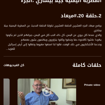
المطربة اليمنية جيلا بيشاري ،الجزء
2،حلقة 20،#ميعاد
برنامج ميعاد الجزء العشرين الحلقة العشرين تناولتا الحلقة الحديث عن المطربة اليمنية جيلا
بيشاري
والدي عندما كان يروي عن اليمن، كل ذاك الحب كان في اليمن، جيرانهم الذين لم يكونوا
يهودا عاشوا كالاخوة حقا وتحابوا وكانوا يتزاورون ويهتمون بشون بعضهم
وخدعنا الأشكنازيون في ذلك الوقت، قالوا لنا اصنعوا معروفا وتعالوا إلى أرض إسرائيل
للمزيد...
الضيوف
حلقات كاملة
جيلا بيشاري - مطربة يمنية
كل الفيديوهات
يأيير ليفي - فنان تشكيلي
Private video
محاور: