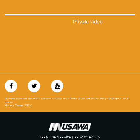
_ga=1.123333704.2101815806.1418341384
#_٤٨
48_#
Private video
‫#‏فلسطين_٤٨‬
‫#‏فلسطين_48‬
‪falasteen_48#‎‬
‫#‏عرب_٤٨
‪‎arab_48#‬
‫#‏تواصل‬
‫#‏اكسر_حصارك‬
‫#‏بلشنا_نرجع‬
‫#‏شعب_واحد‬
‪#‎mosawah‬
#musawa
#musawachannel
All Rights Reserved. Use of this Web site is subject to our Terms of Use and Privacy Policy including our use of
mosawah.com#
cookies
Musawa Channel
2016
©
#musawachannel.com
‪#‎Equality‬
‪#‎égalité‬
‫#‏مساواة‬
‫#‏حق‬
TERMS OF SERVICE | PRIVACY POLICY
‫#‏عدالة‬