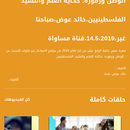
الوطن ورموزه: حكاية العلم والنشيد
الفلسطينيين،خالد عوض،صباحنا
غير،14.5،2019،قناة مساواة
فقرة ضمن حلقة الرابع عشر من ايار لعام 2019 من برنامج #صباحنا_غير تناولت الحديث عن
: الوطن ورموزه: حكاية العلم والنشيد الفلسطينيين
الضيف :
خالد عوض: باحث
للمزيد...
حلقات كاملة
المحاور :
كل الفيديوهات
- العلم الفلسطيني:
- للعلم أبعاده ومعانيه، متى تمّ اختيار العلم الفلسطيني وممّ نبع اختيار ألوانه؟
- نرى أن العالم العربي يشترك في الألوان الأساسية للعلم، لماذا وهل يدل ذلك على أمل
بالوطن العربي الأكبر؟
- هل هناك محطات تاريخية معيّنة مرّ بها تشكّل العلم الفلسطيني؟