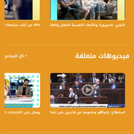
- هل هناك بروتوكولات وظروف خاصة لرفع العلم؟
- النشيد الوطني:
- تختلف الروايات حول النشيد الوطني الفلسطيني، نجد أنّ البعض يعتمد نشيد فدائي
والآخر يعتمد موطني، أيها الأدق في الوقت الحالي؟
40% من أبناء مجتمعنا لا يشعرون بالأمان في بلداتهم!،الكاملة،صباحنا غير،28.6.2019،قناة مساواة
التبني: السيرورة والأبعاد النفسية للطفل والعائلة،الكاملة،صباحنا غير،30.6.2019،قناة مساواة
- متى بدأ العالم العربي في اعتماد النشيد الوطني؟
- هل يشترط ان من يكتب ويلحن النشيد الوطني لدولة ما يجب أن يحمل جنسية الدولة؟
وبأي - الحالات نجد استثناء؟
- احك لنا عن تطور النشيد الوطني الفلسطيني.
فيديوهات متعلقة
< كل البرنامج
تسجيل حلقة 14-5-2019 على قناة اليوتيوب الرسمية
برنامج #صباحنا_غير يأتيكم يومياً عدا السبت في تمام الساعة 09:00 صباحاً بتوقيت القدس
قناة مساواة الفضائية، صوت فلسطينيي الداخل - لاول مرة منذ ٧٠ عام
قناة مساواة الفضائية تبث عبر الحيّز الفضائي الفلسطيني PalSat وعلى مدار القمر
استطلاع: نتنياهو وخصومه غير قادرين على تشكيل حكومة،الكاملة،اخبارمساواة،19.02.2021،قناة مساواة
يومان على الانتخابات البرلمانية
NileSat من خلال التردد التالي :
Downlink frequency - الترد :
12645 MHZ