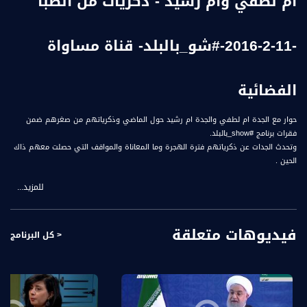
ام لطفي وام رشيد - ذكريات من الصبا
-11-2-2016-#شو_بالبلد- قناة مساواة
الفضائية
حوار مع الجدة ام لطفي والجدة ام رشيد حول الماضي وذكرياتهم من صغرهم ضمن
فقرات برنامج #show_بالبلد.
وتحدث الجدات عن ذكرياتهم فترة الهجرة وما المعاناة والمواقف التي حصلت معهم ذاك
الحين .
للمزيد...
لمتابعي قناة مساواة الفضائية - تسجيل حلقة 11-2-2016على قناة اليوتيوب الرسمية.
ضمن فقرات برنامج #show_بالبلد
فيديوهات متعلقة
< كل البرنامج
ضيوف الحلقة هم :
1 - غدير أبو ليل - عاملة اجتماعية ومركزة نادي المسنين في عين ماهل
2 - ألاء أبو أسعد - خبيرة ومعلمة في مجال التجميل والماكياج
3 - أُهيلة غزالين - عاملة بمجال بالتربية وتعمل في مجال بناء الأظافر
4 - أم لطفي - أم لطفي (81) عامًا من قرية عين ماهل