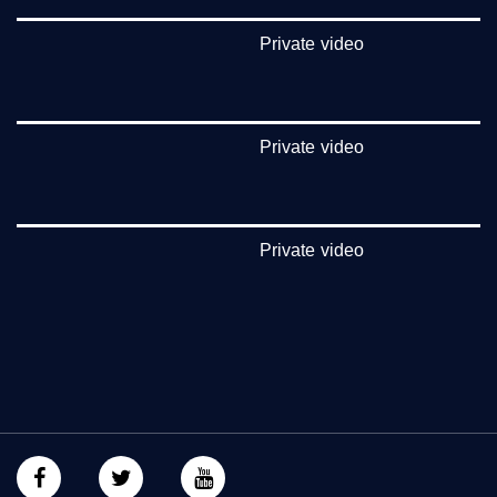
بينترست:
https://www.pinterest.com/musawachannel
Private video
فيميو:
https://vimeo.com/musawachannel
Private video
غوغل+:
https://plus.google.com/u/0/b/1151857...
#_٤٨
48_#
Private video
‫#‏فلسطين_٤٨‬
‫#‏فلسطين_48‬
‪falasteen_48#‎‬
‫#‏عرب_٤٨
‪‎arab_48#‬
‫#‏تواصل‬
‫#‏اكسر_حصارك‬
‫#‏بلشنا_نرجع‬
‫#‏شعب_واحد‬
‪#‎mosawah‬
#musawa