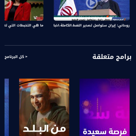
5 - أم رشيد - أم رشيد (79) عامًا من قرية عين ماهل
6 - بسيم الداموني " بشخصية أم تحسين " - ممثل واعلامي
روحاني: إيران ستواصل تصدير النفط،الكاملة،اخبار مساواة ،30-4-2019،قناة مساواة
ما هي التخبطات التي تعيشها المرأة ال
شو بالبلد راح يطل عليكو كل خميس بهالوقت الساعة 9:00 مساء بتوقيت القدس وعلى
مدار ساعة ونص راح نتعرف على شخصيات مميزة، جاي من مجالات مختلفة بسهرة ولا
أحلى مع فادي زغايرة وضيوفه.
قناة مساواة الفضائية، صوت فلسطينيي الداخل - لاول مرة منذ ٧٠ عام
برامج متعلقة
< كل البرنامج
قناة مساواة الفضائية تبث عبر الحيّز الفضائي الفلسطيني PalSat وعلى مدار القمر
NileSat من خلال التردد التالي :
Downlink frequency - الترد :
12645 MHZ
Polarity - الاستقطاب:
Horizontal
Symb.Rate - معدل الترميز:
27.500 MS/s
FEC - تصحيح الخطأ :