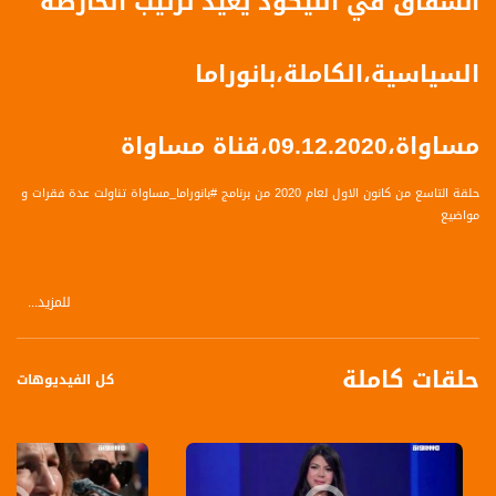
انشقاق في الليكود يعيد ترتيب الخارطة
السياسية،الكاملة،بانوراما
مساواة،09.12.2020،قناة مساواة
حلقة التاسع من كانون الاول لعام 2020 من برنامج #بانوراما_مساواة تناولت عدة فقرات و
مواضيع
للمزيد...
العناوين :
غدعون ساعر ينشق عن الليكود معلنا عن اصطفافات جديدة في الحلبة السياسية
وصول أول شحنة من لقاح كورونا إلى إسرائيل والصحة تستعد لتوزيعه خلال أسبوعين
حلقات كاملة
منظمة ريغيفيم اليمينية المتطرفة تواصل ملاحقة المواطنين العرب في النقب
كل الفيديوهات
الضيوف :
د. نهاد علي - باحث ومحاضر في اكاديمية الجليل الغربي وجامعة حيفا ورئيس قسم