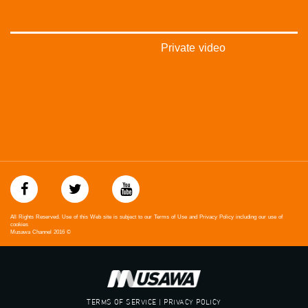
غوغل+:
://plus.google.com/u/0/b/115185778161375637310/115185778161375637310/posts/p/pub?
_ga=1.123333704.2101815806.1418341384
Private video
#_٤٨
48_#
#فلسطين_٤٨
#فلسطين_48
falasteen_48#
#عرب_٤٨
arab_48#
#تواصل
#اكسر_حصارك
#بلشنا_نرجع
#شعب_واحد
#mosawah
All Rights Reserved. Use of this Web site is subject to our Terms of Use and Privacy Policy including our use of
#musawa
cookies
Musawa Channel
2016
©
#musawachannel
mosawah.com#
#musawachannel.com
#Equality
#égalité
TERMS OF SERVICE | PRIVACY POLICY
#مساواة