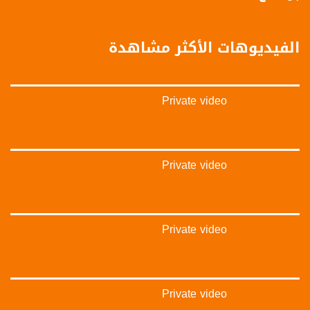
anafalasteeni@musawachannel.com
للتفاعل:
الفيديوهات الأكثر مشاهدة
الموقع الالكتروني:
www.musawachannel.com
Private video
فيسبوك:
https://www.facebook.com/musawachannel
تويتر:
https://twitter.com/musawachannel
Private video
يوتيوب:
https://www.youtube.com/channel/UCwJbDUmIxc-JX8PX53ek2Zg/feed
Private video
بينترست:
https://www.pinterest.com/musawachannel
فيميو:
https://vimeo.com/musawachannel
Private video