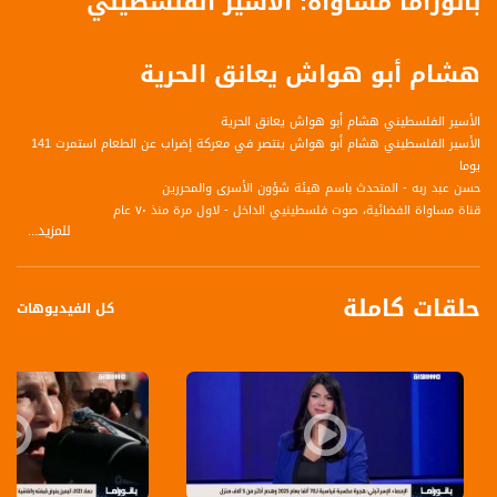
بانوراما مساواة: الأسير الفلسطيني
هشام أبو هواش يعانق الحرية
الأسير الفلسطيني هشام أبو هواش يعانق الحرية
الأسير الفلسطيني هشام أبو هواش ينتصر في معركة إضراب عن الطعام استمرت 141
يوما
حسن عبد ربه - المتحدث باسم هيئة شؤون الأسرى والمحررين
قناة مساواة الفضائية، صوت فلسطينيي الداخل - لاول مرة منذ ٧٠ عام
للمزيد...
قناة مساواة الفضائية تبث عبر الحيّز الفضائي الفلسطيني PalSat وعلى مدار القمر
NileSat من خلال التردد التالي :
حلقات كاملة
كل الفيديوهات
Downlink frequency - الترد :
12645 MHZ
Polarity - الاستقطاب:
Horizontal
Symb.Rate - معدل الترميز:
27.500 MS/s