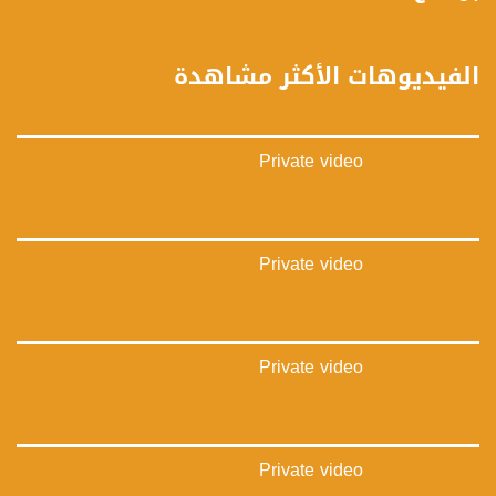
https://vimeo.com/musawachannel
غوغل+:
الفيديوهات الأكثر مشاهدة
://plus.google.com/u/0/b/115185778161375637310/115185778161375637310/posts/p/pub?
_ga=1.123333704.2101815806.1418341384
#_٤٨
Private video
48_#
‫#‏فلسطين_٤٨‬
‫#‏فلسطين_48‬
‪falasteen_48#‎‬
‫#‏عرب_٤٨
Private video
‪‎arab_48#‬
‫#‏تواصل‬
‫#‏اكسر_حصارك‬
‫#‏بلشنا_نرجع‬
Private video
‫#‏شعب_واحد‬
‪#‎mosawah‬
#musawa
#musawachannel
mosawah.com#
Private video
#musawachannel.com