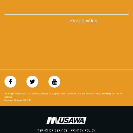
‪#‎Equality‬
‪#‎égalité‬
‫#‏مساواة‬
‫#‏حق‬
Private video
‫#‏عدالة‬
‫#‏تساوٍ‬
‫#‏تعادل‬
‫#‏تماثل‬
‫#‏تسوية‬
‫#‏معادلة‬
All Rights Reserved. Use of this Web site is subject to our Terms of Use and Privacy Policy including our use of
cookies
Musawa Channel
2016
©
TERMS OF SERVICE | PRIVACY POLICY