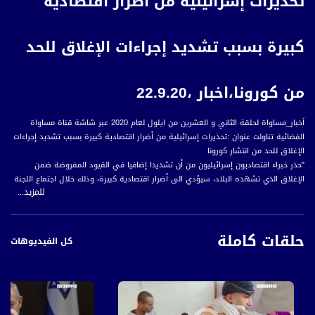
تحذيرات إسرائيلية من أضرار اقتصادية
كبيرة بسبب تشديد إجراءات الإغلاق للحد
من كورونا،اخبار ،22.9.20
اَخبار_مساواة لحلقة الثاني و العشرين من ايلول لعام 2020 عبر شاشة قناة مساواة
الفضائية تناولت عنوان :تحذيرات إسرائيلية من أضرار اقتصادية كبيرة بسبب تشديد إجراءات
الإغلاق للحد من انتشار كورونا
"حذر خبراء اقتصاديون إسرائيليون من أن تشديدا إضافيا في القيود المفروضة ضمن
الإغلاق الذي تشهده البلاد، سيؤدي الى أضرار اقتصادية كبيرة، وذلك خلال اجتماع اللجنة
للمزيد...
الوزارية لمواجهة انتشار فيروس كورونا، كابينيت كورونا.
وقالت المديرة العامة لوزارة المالية، كيرن تيرنر- أيال، إن تشديد القيود في البلاد لمنع
حلقات كاملة
انتشار كورونا لها تكلفة اقتصادية كبيرة تصل إلى مليارات الشواقل في مدة قصيرة، عدا
كل الفيديوهات
عن التداعيات الاجتماعية والاقتصادية على المدى البعيد، وفق ما ورد في وسائل إعلام
إسرائيلية.
وهذا وأشارت يرنر – أيال إلى أنه ينبغي الابتعاد عن إلحاق ضرر شديد بالاقتصاد، قبل منح
أصحاب المصالح التجارية فرصة لتطبيق الإجراءات الوقائية الشديدة التي تم إقرارها منذ