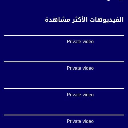
يوتيوب:
https://www.youtube.com/channel/UCwJbDUmIxc-JX8PX53ek2Zg/feed
الفيديوهات الأكثر مشاهدة
بينترست:
https://www.pinterest.com/musawachannel
Private video
فيميو:
https://vimeo.com/musawachannel
غوغل+:
://plus.google.com/u/0/b/115185778161375637310/115185778161375637310/posts/p/pub?
Private video
_ga=1.123333704.2101815806.1418341384
#_٤٨
48_#
Private video
#فلسطين_٤٨
#فلسطين_48
falasteen_48#
#عرب_٤٨
arab_48#
Private video
#تواصل