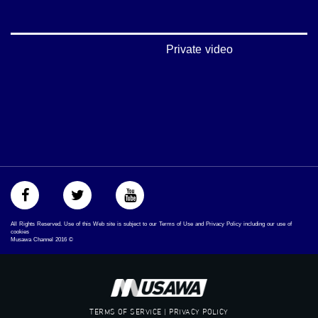
#اكسر_حصارك
#بلشنا_نرجع
#شعب_واحد
#mosawah
Private video
#musawa
#musawachannel
mosawah.com#
#musawachannel.com
#Equality
#égalité
#مساواة
#حق
#عدالة
#تساوٍ
#تعادل
#تماثل
All Rights Reserved. Use of this Web site is subject to our Terms of Use and Privacy Policy including our use of
#تسوية
cookies
Musawa Channel
2016
©
#معادلةْX
TERMS OF SERVICE | PRIVACY POLICY