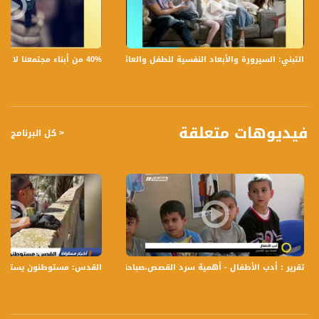
تسجيل حلقة 1- 11 -2017 على قناة اليوتيوب الرسمية
برنامج #صباحنا_غير يأتيكم يومياً عدا السبت في تمام الساعة 9:00 صباحاً بتوقيت القدس
40% من أبناء مجتمعنا لا يشعرون بالأمان في بلداتهم!،الكاملة،صباحنا غير،28.6.2019،قناة مساواة
التبني: السيرورة والأبعاد النفسية للطفل والعائلة،الكاملة،صباحنا غير،30.6.2019،قناة مساواة
مع الاعلاميين عفاف شيني ودريد لداوي وليلى قيش نتحدث من خلاله في موضوعات
كثيرة ومتنوعة وضيوف مختلفين كل يوم .
قناة مساواة الفضائية، صوت فلسطينيي الداخل - لاول مرة منذ ٧٠ عام
فيديوهات متعلقة
< كل البرنامج
قناة مساواة الفضائية تبث عبر الحيّز الفضائي الفلسطيني PalSat وعلى مدار القمر
NileSat من خلال التردد التالي :
Downlink frequency - الترد :
12645 MHZ
Polarity - الاستقطاب:
Horizontal
Symb.Rate - معدل الترميز:
تقرير : أدب الأطفال - أهمية سرد القصص،صباحنا غير ،12-11-2018،قناة مساواة الفضائية
القدس: مستوطنون يستولون على منزل ،ا
27.500 MS/s
FEC - تصحيح الخطأ :