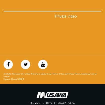
‫#‏تواصل‬
‫#‏اكسر_حصارك‬
‫#‏بلشنا_نرجع‬
‫#‏شعب_واحد‬
Private video
‪#‎mosawah‬
#musawa
#musawachannel
mosawah.com#
#musawachannel.com
‪#‎Equality‬
‪#‎égalité‬
‫#‏مساواة‬
‫#‏حق‬
‫#‏عدالة‬
‫#‏تساوٍ‬
‫#‏تعادل‬
All Rights Reserved. Use of this Web site is subject to our Terms of Use and Privacy Policy including our use of
‫#‏تماثل‬
cookies
Musawa Channel
2016
©
‫#‏تسوية‬
‫#‏معادلة‬
TERMS OF SERVICE | PRIVACY POLICY