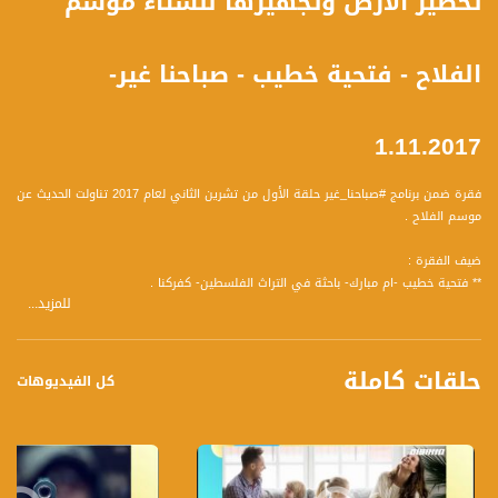
تحضير الأرض وتجهيزها للشتاء موسم
الفلاح - فتحية خطيب - صباحنا غير-
1.11.2017
فقرة ضمن برنامج #صباحنا_غير حلقة الأول من تشرين الثاني لعام 2017 تناولت الحديث عن
موسم الفلاح .
ضيف الفقرة :
** فتحية خطيب -ام مبارك- باحثة في التراث الفلسطين- كفركنا .
للمزيد...
وتحدثت عن المحاور التالية :
1 موسم الزيتون في أوجه كيف كان هذا الموسم يرتسم فلسطينيا.
حلقات كاملة
2 عن الفرق بين البلدات المختلفة وقطف الزيتون هناك بلدات قطفت وأخرى تنتظر أن يدبغ
كل الفيديوهات
الزيتون ولماذا.
3 كيف كان يتم عصر الزيتون بالطريقة القديمة
4 هل يعتبر نهاية موسم الزيتون بداية موسم الفلاحة.
5 التقويم الفلاحي وتحضير الأرض أمطار الشتاء .
6 مزروعات الشتاء .