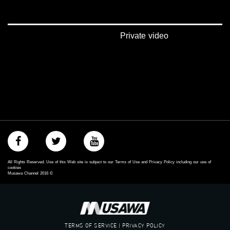
‫#‏تساوٍ‬
‫#‏تعادل‬
‫#‏تماثل‬
‫#‏تسوية‬
Private video
‫#‏معادلة‬
All Rights Reserved. Use of this Web site is subject to our Terms of Use and Privacy Policy including our use of
cookies
Musawa Channel
2016
©
TERMS OF SERVICE | PRIVACY POLICY