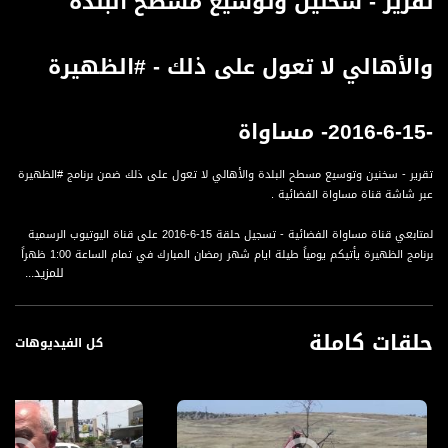
تقرير - سخنين وتوسيع مسطح البلدة
والأهالي لا تعول على ذلك - #الظهيرة
-15-6-2016- مساواة
تقرير - سخنين وتوسيع مسطح البلدة والأهالي لا تعول على ذلك ضمن برنامج #الظهيرة
عبر شاشة قناة مساواة الفضائية .
لمتابعي قناة مساواة الفضائية - تسجيل حلقة 15-6-2016 على قناة اليوتيوب الرسمية
برنامج الظهيرة يأتيكم يومياً طيلة ايام شهر رمضان المبارك في تمام الساعة 1:00 ظهراً
للمزيد...
بتوقيت القدس مع سجى الكيلاني نتحدث من خلاله عن اخر الاخبار المنوعة .
قناة مساواة الفضائية، صوت فلسطينيي الداخل - لاول مرة منذ ٧٠ عام
حلقات كاملة
كل الفيديوهات
قناة مساواة الفضائية تبث عبر الحيّز الفضائي الفلسطيني PalSat وعلى مدار القمر
NileSat من خلال التردد التالي :
Downlink frequency - الترد :
12645 MHZ