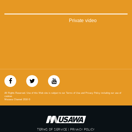
‫#‏تساوٍ‬
‫#‏تعادل‬
‫#‏تماثل‬
‫#‏تسوية‬
Private video
‫#‏معادلة‬
All Rights Reserved. Use of this Web site is subject to our Terms of Use and Privacy Policy including our use of
cookies
Musawa Channel
2016
©
TERMS OF SERVICE | PRIVACY POLICY