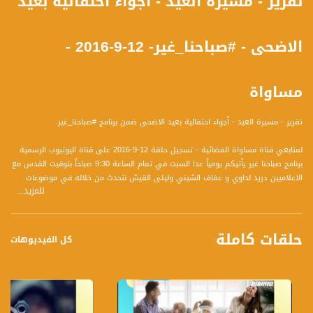
تقرير - مسيرة العيد - أجواء احتفالية بعيد
الاضحى - #صباحنا_غير- 12-9-2016 -
مساواة
تقرير - مسيرة العيد - أجواء احتفالية بعيد الاضحى ضمن برنامج #صباحنا_غير.
لمتابعي قناة مساواة الفضائية - تسجيل حلقة 12-9-2016 على قناة اليوتيوب الرسمية
برنامج صباحنا غير يأتيكم يومياً عدا السبت في تمام الساعة 9:30 صباحاً بتوقيت القدس مع
الاعلاميين دريد لداوي و عفاف الشيني وليلى القيش نتحدث من خلاله في موضوعات
للمزيد...
كثيرة ومتنوعة وضيوف مختلفين كل يوم
قناة مساواة الفضائية، صوت فلسطينيي الداخل - لاول مرة منذ ٧٠ عام
حلقات كاملة
كل الفيديوهات
قناة مساواة الفضائية تبث عبر الحيّز الفضائي الفلسطيني PalSat وعلى مدار القمر
NileSat من خلال التردد التالي :
Downlink frequency - الترد :
12645 MHZ