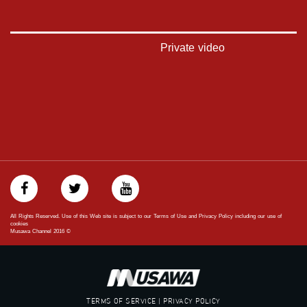
#_٤٨
48_#
‫#‏فلسطين_٤٨‬
Private video
‫#‏فلسطين_48‬
‪falasteen_48#‎‬
‫#‏عرب_٤٨
‪‎arab_48#‬
‫#‏تواصل‬
‫#‏اكسر_حصارك‬
‫#‏بلشنا_نرجع‬
‫#‏شعب_واحد‬
‪#‎mosawah‬
#musawa
#musawachannel
mosawah.com#
All Rights Reserved. Use of this Web site is subject to our Terms of Use and Privacy Policy including our use of
#musawachannel.com
cookies
Musawa Channel
2016
©
‪#‎Equality‬
‪#‎égalité‬
‫#‏مساواة‬
‫#‏حق‬
‫#‏عدالة‬
TERMS OF SERVICE | PRIVACY POLICY
‫#‏تساوٍ‬