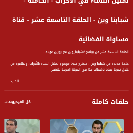
تمثيل النساء في الأحزاب - الكاملة -
شبابنا وين - الحلقة التاسعة عشر - قناة
مساواة الفضائية
الحلقة التاسعة عشر من برنامج #شبابنا_وين مع روزين عودة .
حلقة جديدة من شبابنا وين ، منطرح فيها موضوع تمثيل النساء بالأحزاب، وهالمرة من
خلال تجربة صبايا ناشطات جدًا في الحركة العربية للتغيير..
للمزيد...
ضيوف الحلقة :
** سندس صالح ، ناشطة في الحركة العربية للتغيير
** د. فاطمة محيلية ، ناشطة في الحركة العربية للتغيير
حلقات كاملة
كل الفيديوهات
وأجاب الضيوف على المحاور التالية :
1 تمثيل النساء في الاحزاب، الحركات السياسية، السلطات، لأي مدى بشغلنا؟! وما هي
مدى مساهمتنا بهذا الجانب؟!
2 اهمية وجود تمثيل نسائي في المجالس المحلية لكونها مؤسسة خدماتية عليها فهم
احتياجات النساء؟