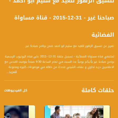
تنسيق الزهور للعيد مع سليم أبو أحمد -
صباحنا غير - 31-12-2015 - قناة مساواة
الفضائية
تقرير عن تنسيق الزهور للعيد مع سليم ابو احمد ضمن برنامج صباحنا غير.
لمتابعي قناة مساواة الفضائية - تسجيل حلقة 31-12- 2015 على قناة اليوتيوب الرسمية
برنامج صباحنا غير يأتيكم يومياً عدا السبت في تمام الساعة 9:30 صباحاً بتوقيت القدس مع
الاعلاميين دريد لداوي و عفاف الشيني نتحدث من خلاله في موضوعات كثيرة ومتنوعة
للمزيد...
وضيوف مختلفين كل يوم .
قناة مساواة الفضائية، صوت فلسطينيي الداخل - لاول مرة منذ ٧٠ عام
حلقات كاملة
كل الفيديوهات
قناة مساواة الفضائية تبث عبر الحيّز الفضائي الفلسطيني PalSat وعلى مدار القمر
NileSat من خلال التردد التالي :
Downlink frequency - الترد :
12645 MHZ