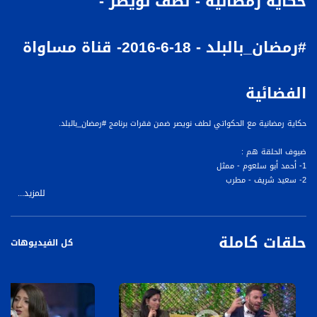
حكاية رمضانية - لطف نويصر -
#رمضان_بالبلد - 18-6-2016- قناة مساواة
الفضائية
حكاية رمضانية مع الحكواتي لطف نويصر ضمن فقرات برنامج #رمضان_بالبلد.
ضيوف الحلقة هم :
1- أحمد أبو سلعوم - ممثل
2- سعيد شريف - مطرب
للمزيد...
3- ريم خلف - خبيرة تخطيط اقتصادي
4- إلياس غرزوزي - صحافي وملحن
5- لطف نويصر - حكواتي
حلقات كاملة
كل الفيديوهات
لمتابعي قناة مساواة الفضائية - تسجيل حلقة 18-6-2016على قناة اليوتيوب الرسمية.
ضمن فقرات برنامج #رمضان_بالبلد.
برنامج "رمضان بالبلد" ، يبث مساء كل يوم، ما عدا أيام السبت، عبر قناة مساواة، على مدار