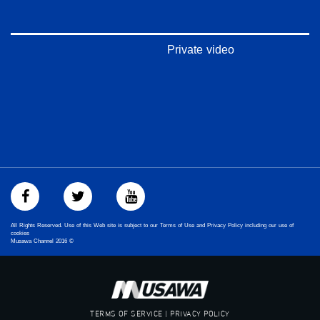
‫#‏بلشنا_نرجع‬
‫#‏شعب_واحد‬
‪#‎mosawah‬
#musawa
Private video
#musawachannel
mosawah.com#
#musawachannel.com
‪#‎Equality‬
‪#‎égalité‬
‫#‏مساواة‬
‫#‏حق‬
‫#‏عدالة‬
‫#‏تساوٍ‬
‫#‏تعادل‬
‫#‏تماثل‬
‫#‏تسوية‬
All Rights Reserved. Use of this Web site is subject to our Terms of Use and Privacy Policy including our use of
‫#‏معادلة‬
cookies
Musawa Channel
2016
©
TERMS OF SERVICE | PRIVACY POLICY