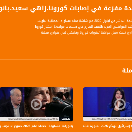
مفزعة في إصابات كورونا،زاهي سعيد،بانوراما مساواة،9.2020
 2020 عبر شاشة قناة مساواة الفضائية تناولت:
اشد المواطنين العرب بالتقيد الصارم في تعليمات مواجهة انتشار كورونا
وارئ تبحث سبل مواكبة تطورات كورونا وتشكيل لجان طوارئ محلية
حدث من قبل وزارة الصحة
ملة
برنامج حواري يومي يناقش آخر المستجدات السياسية والإقتصادية، الثقافية والفكرية في الداخل 
داد وتقديم: مصطفى عاطف قبلاوي، مريم فرح ومرام مصلح
ة، صوت فلسطينيي الداخل - لاول مرة منذ ٧٠ عام
 تودّع 2025 بصورة قاتمة
بانوراما مساواة: حصاد عام 2025 دموع لا تجف بنار الجريمة و اليمين يفرض قبضته والفاشية تقترب