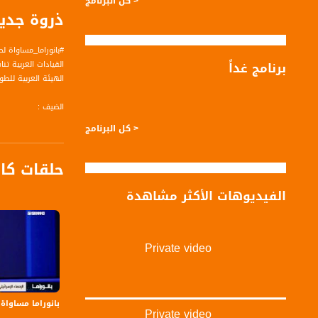
< كل البرنامج
ذروة جديدة 
#بانوراما_مساواة لحلقة العاشر من ايلول
برنامج غداً
القيادات العربية تن
الهيئة العربية للط
الضيف :
د. زاهي سعيد - مت
< كل البرنامج
حلقات كا
محاور:
الفيديوهات الأكثر مشاهدة
Private video
بانوراما مساواة - 
وتداعياتها. كل يوم في تمام الساعة 21:00 مساءا، من إع
قناة مساواة الفضائي
بانوراما مساواة: إسرائيل
Private video