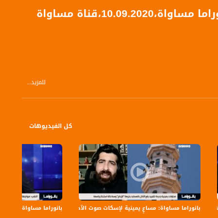
10.0،قناة مساواة
للمزيد...
كل الفيديوهات
الفلسطيني لرصد مختلف القضايا التي يعيشها المجتمع العربي هنا وإبراز تفاصيلها
بانوراما مساواة: مساعٍ يمينية لإسكات صوت الآذان
بانوراما مساواة: بن غفير