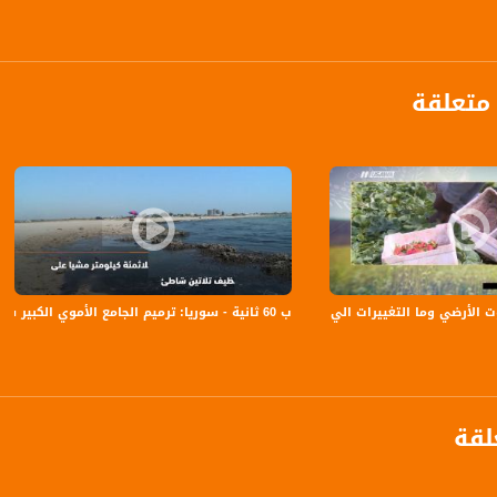
الفضائي الفلسطيني PalSat وعلى مدار القمر NileSat من خلال التردد التالي :
 :
متعلقة
ب 60 ثانية - سوريا: ترميم الجامع الأموي الكبير في حلب -اخبار مساواة،15-8-2018
الأرضي وما التغييرات الي طرأت عليه؟- نبهان أبو صافية - صباحنا غير،2.3.2018
لقة