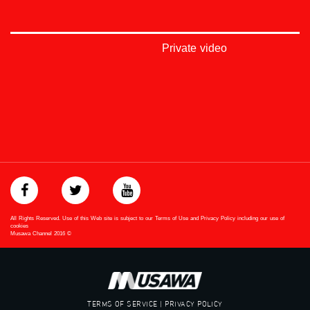
#Equality
#égalité
#مساواة
#حق
Private video
#عدالة
#تساوٍ
#تعادل
#تماثل
#تسوية
#معادلة
Downlink frequency - الترد :
12645 MHZ
Polarity - الاستقطاب:
Horizontal
All Rights Reserved. Use of this Web site is subject to our Terms of Use and Privacy Policy including our use of
Symb.Rate - معدل الترميز:
cookies
Musawa Channel
2016
©
27.500 MS/s
FEC - تصحيح الخطأ :
5/6
TERMS OF SERVICE | PRIVACY POLICY