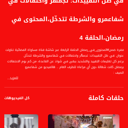
في ظل التقييدات: تجمهُر واحتفالات في
شفاعمرو والشرطة تتدخّل،المحتوى في
رمضان،الحلقة 4
فقرة ضمن#المحتوى_في_رمضان الحلقة الرابعة عبر شاشة قناة مساواة الفضائية تناولت
عنوان :في ظل التقييدات: تجمهُر واحتفالات في شفاعمرو والشرطة تتدخّل
برغم كل تعليمات التقييد والتشديد ببقى في شواذ عن القاعدة، من كم يوم الاحتفالات
برمضان كانت شغالة دون أي مراعاة للظرف العام .. هالفيديو من شفاعمرو
الضيف :
للمزيد...
المحاور:
حلقات كاملة
كل الفيديوهات
إعداد وتقديم: مصطفى عاطف قبلاوي. يبُث البرنامج كل يوم في رمضان
قناة مساواة الفضائية، صوت فلسطينيي الداخل - لاول مرة منذ ٧٠ عام