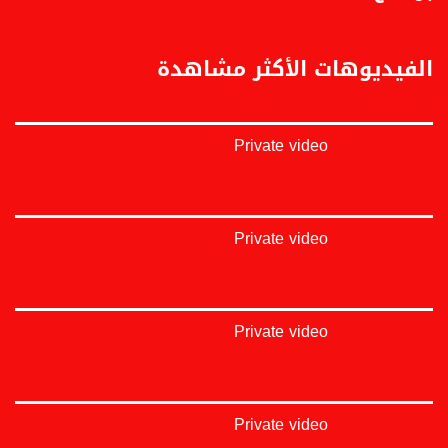
https://vimeo.com/musawachannel
غوغل+:
الفيديوهات الأكثر مشاهدة
://plus.google.com/u/0/b/115185778161375637310/115185778161375637310/posts/p/pub?
_ga=1.123333704.2101815806.1418341384
#_٤٨
Private video
48_#
#فلسطين_٤٨
#فلسطين_48
falasteen_48#
#عرب_٤٨
Private video
arab_48#
#تواصل
#اكسر_حصارك
#بلشنا_نرجع
Private video
#شعب_واحد
#mosawah
#musawa
#musawachannel
mosawah.com#
Private video
#musawachannel.com