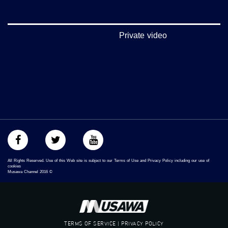
بينترست:
https://www.pinterest.com/musawachannel
Private video
فيميو:
https://vimeo.com/musawachannel
غوغل+:
://plus.google.com/u/0/b/115185778161375637310/115185778161375637310/posts/p/pub?
_ga=1.123333704.2101815806.1418341384
#_٤٨
48_#
‫#‏فلسطين_٤٨‬
‫#‏فلسطين_48‬
‪falasteen_48#‎‬
All Rights Reserved. Use of this Web site is subject to our Terms of Use and Privacy Policy including our use of
‫#‏عرب_٤٨
cookies
Musawa Channel
2016
©
‪‎arab_48#‬
‫#‏تواصل‬
‫#‏اكسر_حصارك‬
‫#‏بلشنا_نرجع‬
‫#‏شعب_واحد‬
TERMS OF SERVICE | PRIVACY POLICY
‪#‎mosawah‬