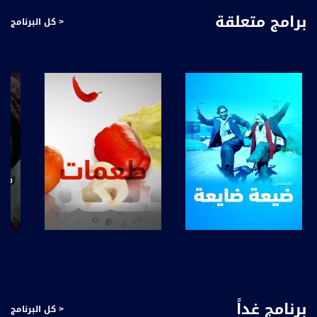
عفاف شيني، عبر شاشة قناة مساواة الفضائية
برامج متعلقة
< كل البرنامج
قناة مساواة الفضائية، صوت فلسطينيي الداخل - لاول مرة منذ ٧٠ عام
قناة مساواة الفضائية تبث عبر الحيّز الفضائي الفلسطيني PalSat وعلى مدار القمر
NileSat من خلال التردد التالي :
Downlink frequency - الترد :
12645 MHZ
Polarity - الاستقطاب:
Horizontal
Symb.Rate - معدل الترميز:
27.500 MS/s
FEC - تصحيح الخطأ :
صفحة البرنامج
صفحة البرنامج
5/6
عربسات Arabsat Badr 4 at 26.0 east
برنامج غداً
< كل البرنامج