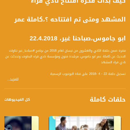
كيف بدأت فكرة افتتاح نادي قراء
المشهد ومتى تم افتتاحه ؟،كاملة عمر
ابو جاموس،صباحنا غير، 22.4.2018
فقرة ضمن حلقة الثاني والعشرون من نيسان لعام 2018 من برنامج #صباحنا_غير تناولت
الحديث عن كاملة عمر ابو جاموس، مرشدة فنون ومؤسسة نادي قراء البطوف وتحدثت عن
نادي قراء المشهد
تسجيل حلقة 22 - 4 -2018 على قناة اليوتيوب الرسمية
للمزيد...
برنامج #صباحنا_غير يأتيكم يومياً عدا السبت في تمام الساعة 9:00 صباحاً بتوقيت القدس
حلقات كاملة
كل الفيديوهات
قناة مساواة الفضائية، صوت فلسطينيي الداخل - لاول مرة منذ ٧٠ عام
قناة مساواة الفضائية تبث عبر الحيّز الفضائي الفلسطيني PalSat وعلى مدار القمر
NileSat من خلال التردد التالي :