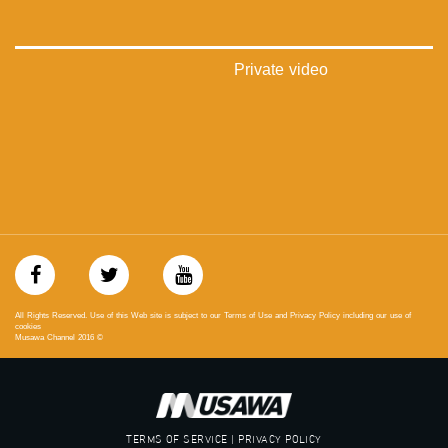
‫#‏حق‬
‫#‏عدالة‬
‫#‏تساوٍ‬
‫#‏تعادل‬
Private video
‫#‏تماثل‬
‫#‏تسوية‬
‫#‏معادلة‬
All Rights Reserved. Use of this Web site is subject to our Terms of Use and Privacy Policy including our use of
cookies
Musawa Channel
2016
©
TERMS OF SERVICE | PRIVACY POLICY