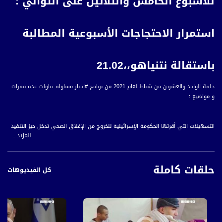
للأسبوع الخامس والثلاثين على التوالي :
استمرار الاحتجاجات الأسبوعية المطالبة
باستقالة نتنياهو،،21.02
حلقة الواحد والعشرين من شباط لعام 2021 من برنامج #اخبار مساواة تناولت عدة فقرات
و مواضيع :
التسهيلات التي أقرتها الحكومة الإسرائيلية للخروج من الإغلاق الصحي تدخل حيز التنفيذ
للمزيد...
"الصحة الإسرائيلية: 4553 إصابة جديدة بكورونا خلال اليوم الأخير
"الصحة الإسرائيلية: أكثر من 3 ملايين شخص تلقوا الجرعة الثانية من التطعيم المضاد
لفيروس كورونا
حلقات كاملة
كل الفيديوهات
2.التقارير
للأسبوع الخامس والثلاثين على التوالي : استمرار الاحتجاجات الأسبوعية المطالبة باستقالة
نتنياهو
"مؤتمر صحفي هو الأول للمشتركة يستعرض برنامجه الانتخابي والمشروع السياسي على
سلم الأولويات