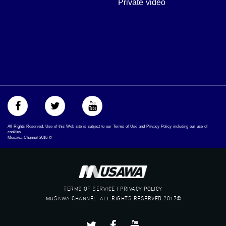
Private video
mosawah.com#
#musawachannel.com
‪#‎Equality‬
‪#‎égalité‬
‫#‏مساواة‬
‫#‏حق‬
‫#‏عدالة‬
‫#‏تساوٍ‬
‫#‏تعادل‬
‫#‏تماثل‬
‫#‏تسوية‬
‫#‏معادلة‬
All Rights Reserved. Use of this Web site is subject to our Terms of Use and Privacy Policy including our use of
cookies
Musawa Channel
2016
©
TERMS OF SERVICE | PRIVACY POLICY
©2017 MUSAWA CHANNEL. ALL RIGHTS RESERVED.