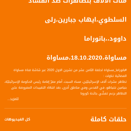
مئات الآلاف بتظاهرات ضد الفساد
السلطوي،ايهاب جبارين،رلى
داوود،،بانوراما
مساواة،18.10.2020،مساواة
#بانوراما_مساواة لحلقة الثامن عشر من تشرين الاول 2020 عبر شاشة قناة مساواة
الفضائية تناولت :
تظاهر عشرات آلاف الإسرائيليّين، مساء السبت، أمام مقرّ إقامة رئيس الحكومة الإسرائيليّة،
بنيامين نتنياهو، في القدس وفي مناطق أخرى، بعد انتهاء التقييدات المفروضة على
التظاهر بزعم تفشّي جائحة كورونا
للمزيد...
هذا وأعلنت منظمة الرايات السود عن مشاركة مئتين وستين ألف متظاهر في الاحتجاجات
التي جرت في أكثر من ألفين ومئتي مفترق طرق في البلاد إلى جانب المظاهرات
المركزية.
حلقات كاملة
كل الفيديوهات