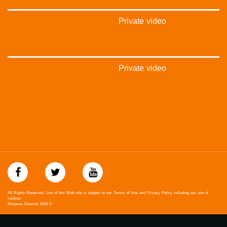
بينترست:
https://www.pinterest.com/musawachannel
Private video
فيميو:
https://vimeo.com/musawachannel
غوغل+:
Private video
://plus.google.com/u/0/b/115185778161375637310/115185778161375637310/posts/p/pub?
_ga=1.123333704.2101815806.1418341384
#_٤٨
48_#
#فلسطين_٤٨
#فلسطين_48
falasteen_48#
#عرب_٤٨
arab_48#
#تواصل
#اكسر_حصارك
All Rights Reserved. Use of this Web site is subject to our Terms of Use and Privacy Policy including our use of
#بلشنا_نرجع
cookies
Musawa Channel
2016
©
#شعب_واحد
#mosawah
#musawa