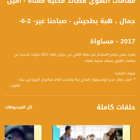
مقامات الهوى قصائد محلية مغناة - اميل
جمال ، هبة بطحيش - صباحنا غير- 2-6-
2017 - مساواة
فقرة ضمن برنامج #صباحنا_غير حلقة الثاني من حزيران لعام 2017 تناولت الحديث عن
مقامات الهوى قصائد محلية مغناة .
ضيوف الفقرة :
** اميل جمال مدير كونسيرفوار البلدي يركا والمدير العام لمهرجان الربيع في يركا -
للمزيد...
** هبة بطحيش ، فنانة .
واجاب الضيوف على المحاور التالية :
حلقات كاملة
اسئلة اميل :
كل الفيديوهات
1 ما الجديد في في هذه القصائد وما الهدف من تلحين الشعر المحلي؟
2 كيف تم أختبار القصائد وكيف جاء اسم مقامات الهوى ؟
3 ردود الفعل من الأمسية وهذه ليست التجربة الاولى في تلحين قصائد محلية ؟
4 هل برأيك لدينا مضامين بالامكان تلحينها و الحفاظ عن طريقها بقيمة الموسيقى
الكلاسيكية؟