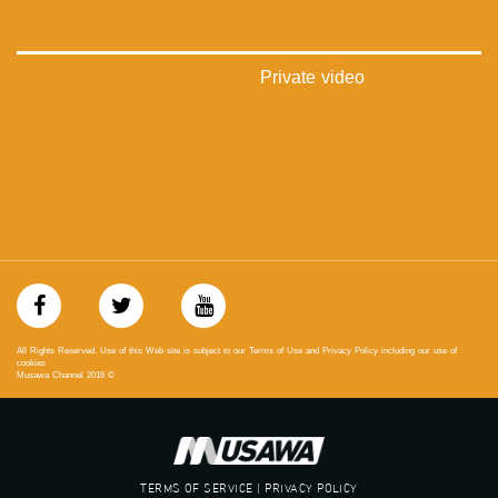
://plus.google.com/u/0/b/115185778161375637310/115185778161375637310/posts/p/pub?
_ga=1.123333704.2101815806.1418341384
#_٤٨
Private video
48_#
‫#‏فلسطين_٤٨‬
‫#‏فلسطين_48‬
‪falasteen_48#‎‬
‫#‏عرب_٤٨
‪‎arab_48#‬
‫#‏تواصل‬
‫#‏اكسر_حصارك‬
‫#‏بلشنا_نرجع‬
‫#‏شعب_واحد‬
‪#‎mosawah‬
#musawa
All Rights Reserved. Use of this Web site is subject to our Terms of Use and Privacy Policy including our use of
#musawachannel
cookies
Musawa Channel
2016
©
mosawah.com#
#musawachannel.com
‪#‎Equality‬
‪#‎égalité‬
‫#‏مساواة‬
TERMS OF SERVICE | PRIVACY POLICY
‫#‏حق‬