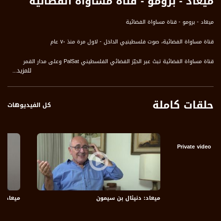
ميعاد - برومو - قناة مساواة الفضائية
ميعاد - برومو - قناة مساواة الفضائية
قناة مساواة الفضائية، صوت فلسطينيي الداخل - لاول مرة منذ ٧٠ عام
قناة مساواة الفضائية تبث عبر الحيّز الفضائي الفلسطيني PalSat وعلى مدار القمر
للمزيد...
NileSat من خلال التردد التالي :
Downlink frequency - الترد :
حلقات كاملة
12645 MHZ
كل الفيديوهات
Polarity - الاستقطاب:
Horizontal
Private video
Symb.Rate - معدل الترميز:
27.500 MS/s
FEC - تصحيح الخطأ :
ميعاد: دنيئال بن سيمون
ميعاد: 
5/6
عربسات Arabsat Badr 4 at 26.0 east