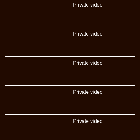
‫#‏شعب_واحد‬
Private video
‪#‎mosawah‬
#musawa
#musawachannel
mosawah.com#
#musawachannel.com
Private video
‪#‎Equality‬
‪#‎égalité‬
‫#‏مساواة‬
‫#‏حق‬
Private video
‫#‏عدالة‬
‫#‏تساوٍ‬
‫#‏تعادل‬
‫#‏تماثل‬
‫#‏تسوية‬
Private video
‫#‏معادلة‬
Private video