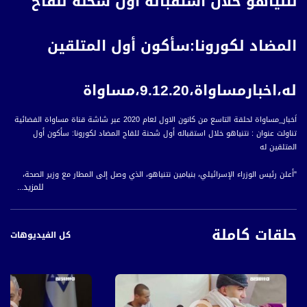
نتنياهو خلال استقباله أول شحنة للقاح
المضاد لكورونا:سأكون أول المتلقين
له،اخبارمساواة،9.12.20،مساواة
اَخبار_مساواة لحلقة التاسع من كانون الاول لعام 2020 عبر شاشة قناة مساواة الفضائية
تناولت عنوان : نتنياهو خلال استقباله أول شحنة للقاح المضاد لكورونا: سأكون أول
المتلقين له
"أعلن رئيس الوزراء الإسرائيلي، بنيامين نتنياهو، الذي وصل إلى المطار مع وزير الصحة،
للمزيد...
يولي ادلشتاين، لاستقبال أولى شحنات اللقاح، بأنه سيكون أول المتلقين للقاح المضاد
لفيروس كورونا.
حلقات كاملة
وأوضح ادلشتاين أن هذه الشحنة ستكون البداية لمزيد من الشحنات، قائلا إن الحملة في
كل الفيديوهات
بدايتها، حيث سيتم العمل على تأمين وصول اللقاحات ومراقبة طريقة تخزينها وحتى
وصولها الى الجمهور.
ووصلت أولى شحنات لقاح ""فايزر"" المضاد لفيروس كورونا إلى مطار بن غوريون الأربعاء،
على أن يصل نحو نصف مليون لقاح خلال الأيام المقبلة، فيما أوزعت وزارة الصحة لصناديق