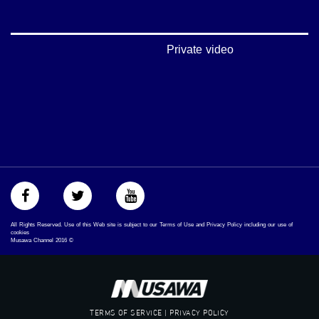
#بلشنا_نرجع
#شعب_واحد
#mosawah
#musawa
Private video
#musawachannel
mosawah.com#
#musawachannel.com
#Equality
#égalité
#مساواة
#حق
#عدالة
#تساوٍ
#تعادل
#تماثل
#تسوية
All Rights Reserved. Use of this Web site is subject to our Terms of Use and Privacy Policy including our use of
#معادلةْX
cookies
Musawa Channel
2016
©
TERMS OF SERVICE | PRIVACY POLICY