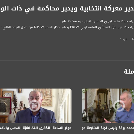
دير معركة انتخابية ويدير محاكمة في ذات ال
ة، صوت فلسطينيي الداخل - لاول مرة منذ ٧٠ عام
الفضائي الفلسطيني PalSat وعلى مدار القمر NileSat من خلال التردد التالي :
 :
ملة
حوار الساعة: الذكرى الـ23 لهبّة القدس والأقصى: واقع الجماهير العربيّة وارتدادات الهبّة المتواصلة
مد بركة رئيس لجنة المتابعة حول إعلان الإضراب في الأول من أكتوبر