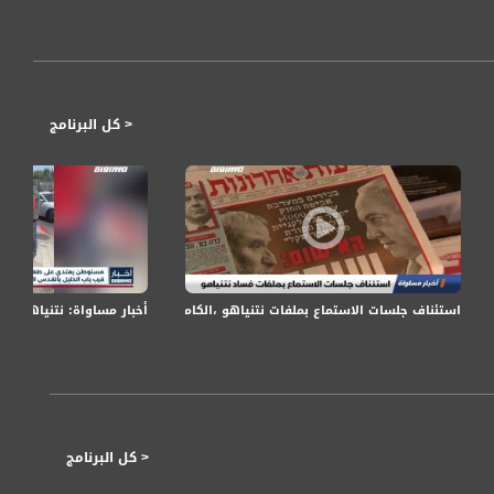
< كل البرنامج
استئناف جلسات الاستماع بملفات نتنياهو ،الكاملة،اخبار مساواة ،06.10.19،مساواة
أخبار مساواة: نتنياهو ع
< كل البرنامج