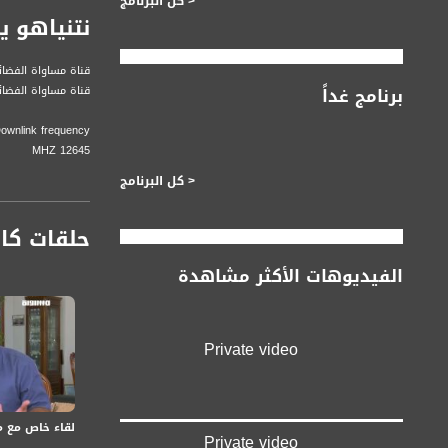
< كل البرنامج
نتنياهو ي
قناة مساواة الفضائي
برنامج غداً
قناة مساواة الفضائية تبث عبر الحيّز 
Downlink frequency - الترد
12645 MHZ
< كل البرنامج
Polarity - الاستقطاب:
Horizontal
حلقات كا
Symb.Rate - معدل الترميز:
الفيديوهات الأكثر مشاهدة
27.500 MS/s
FEC - تصحيح الخطأ :
Private video
5/6
عربسات Arabsat Badr 4 at 26.0 east
لقاء خاص مع مح
DL: 11958 H
Private video