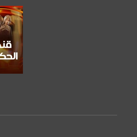
com/musawachannel​
فيميو:
com/musawachannel​
غوغل+:
com/u/0/b/1151857...​
#_٤٨​
48_#
#فلسطين_٤٨​
#فلسطين_48​
falasteen_48#
#عرب_٤٨​
صفحة ا
arab_48#
#تواصل​
#اكسر_حصارك​
#بلشنا_نرجع​
#شعب_واحد​
#mosawah​
#musawa​
#musawachannel​