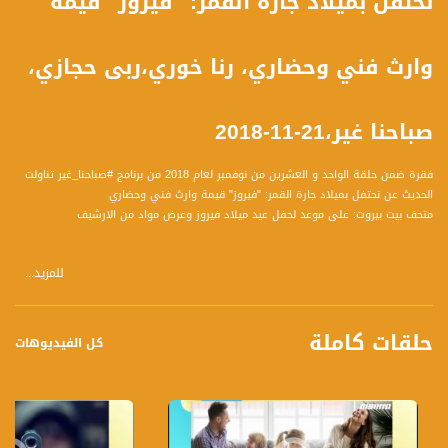
نحتفل بميلاد جارة القمر: "فيروز" قيمة
وارث فني وحضاري، رنا خوري،ربى حجازي،
صباحنا غير،21-11-2018
فقرة ضمن حلقة الواحد و العشرين من نوفمبر لعام 2018 من برنامج #صباحنا_غير تناولت
الحديث عن نحتفل بميلاد جارة القمر: "فيروز" قيمة وارث فني وحضاري
متحف بيت بيروت: على موعد لحفل عيد ميلاد فيروز وعرض مواد من الارشيف
للمزيد...
الضيوف :
1. رنا خوري درويش- فنانة
2. ربى حجازي قائمة على حفل عيد ميلاد فيروز
حلقات كاملة
كل الفيديوهات
المحاور :
- ماذا تعني لنا فيروز ولك تحديدا ؟
- فن فيروز غناءها المضامين الصوت ؟ ما الذي يميزه
- نسمع مقطع لاغنية الاقرب لك لفيروز