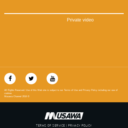
48_#
‫#‏فلسطين_٤٨‬
‫#‏فلسطين_48‬
‪falasteen_48#‎‬
Private video
‫#‏عرب_٤٨
‪‎arab_48#‬
‫#‏تواصل‬
‫#‏اكسر_حصارك‬
‫#‏بلشنا_نرجع‬
‫#‏شعب_واحد‬
‪#‎mosawah‬
#musawa
#musawachannel
mosawah.com#
#musawachannel.com
‪#‎Equality‬
All Rights Reserved. Use of this Web site is subject to our Terms of Use and Privacy Policy including our use of
‪#‎égalité‬
cookies
Musawa Channel
2016
©
‫#‏مساواة‬
‫#‏حق‬
‫#‏عدالة‬
‫#‏تساوٍ‬
‫#‏تعادل‬
TERMS OF SERVICE | PRIVACY POLICY
‫#‏تماثل‬