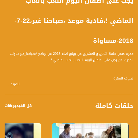
يجب على اطفال اليوم اللعب بالعاب
الماضي !،فادية موعد ،صباحنا غير،22-7-
2018-مساواة
فقرة ضمن حلقة الثاني و العشرين من يوليو لعام 2018 من برنامج #صباحنا_غير تناولت
الحديث عن يجب على اطفال اليوم اللعب بالعاب الماضي !
ضيوف الفقرة
للمزيد...
فادية موعد مرشدة مجموعات أطفال ومعلمة فنون
حلقات كاملة
كل الفيديوهات
تسجيل حلقة 22- 7 -2018 على قناة اليوتيوب الرسمية
برنامج #صباحنا_غير يأتيكم يومياً عدا السبت في تمام الساعة 09:00 صباحاً بتوقيت القدس