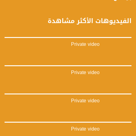
فيميو:
https://vimeo.com/musawachannel
الفيديوهات الأكثر مشاهدة
غوغل+:
://plus.google.com/u/0/b/115185778161375637310/115185778161375637310/posts/p/pub?
_ga=1.123333704.2101815806.1418341384
Private video
#_٤٨
48_#
‫#‏فلسطين_٤٨‬
‫#‏فلسطين_48‬
Private video
‪falasteen_48#‎‬
‫#‏عرب_٤٨
‪‎arab_48#‬
‫#‏تواصل‬
Private video
‫#‏اكسر_حصارك‬
‫#‏بلشنا_نرجع‬
‫#‏شعب_واحد‬
‪#‎mosawah‬
#musawa
Private video
#musawachannel