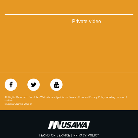
mosawah.com#
#musawachannel.com
‪#‎Equality‬
‪#‎égalité‬
Private video
‫#‏مساواة‬
‫#‏حق‬
‫#‏عدالة‬
‫#‏تساوٍ‬
‫#‏تعادل‬
‫#‏تماثل‬
‫#‏تسوية‬
‫#‏معادلة‬
All Rights Reserved. Use of this Web site is subject to our Terms of Use and Privacy Policy including our use of
cookies
Musawa Channel
2016
©
TERMS OF SERVICE | PRIVACY POLICY