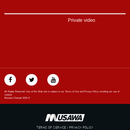
#بلشنا_نرجع
#شعب_واحد
#mosawah
#musawa
Private video
#musawachannel
mosawah.com#
#musawachannel.com
#Equality
#égalité
#مساواة
#حق
#عدالة
#تساوٍ
#تعادل
#تماثل
#تسوية
All Rights Reserved. Use of this Web site is subject to our Terms of Use and Privacy Policy including our use of
#معادلة
cookies
Musawa Channel
2016
©
TERMS OF SERVICE | PRIVACY POLICY