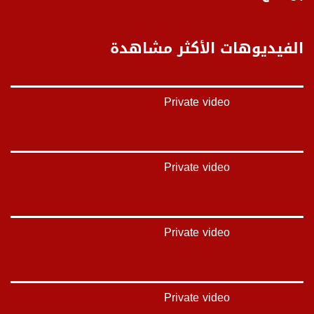
يوتيوب:
https://www.youtube.com/channel/UCwJb...
الفيديوهات الأكثر مشاهدة
بينترست:
https://www.pinterest.com/musawachannel
Private video
فيميو:
https://vimeo.com/musawachannel
غوغل+:
https://plus.google.com/u/0/b/1151857...
Private video
#_٤٨
48_#
#فلسطين_٤٨
Private video
#فلسطين_48
falasteen_48#
#عرب_٤٨
‎arab_48#
#تواصل
Private video
#اكسر_حصارك