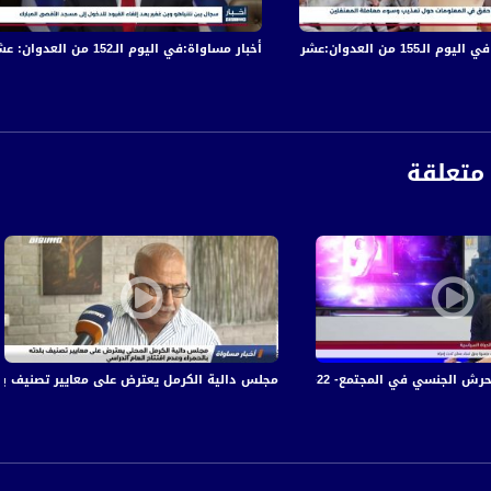
 والجرحى في قصف الاحتلال المتواصل على قطاع غزة
أخبار مساواة:في اليوم الـ152 من العدوان: عشرات الشهداء والجرحى في قصف الاحتلال المتواصل على قطاع غزة
ختبار نجاعة اللقاح على الطفرة الهندية الجديدة بعد أن أثبت نجاعته وفعاليته ضد الطفرة البريطا
 دائرة الإغلاقات والتقييدات مرة أخرى لما لها من تبعات صعبة على المواطنين.
متعلقة
 مدير المستشفى النمساوي الناصرة
مدير قسم الطوارئ في النمساوي
تمع- 22-12-2015 -التاسعة رمزي حكيم - قناة مساواة الفضائية
مجلس دالية الكرمل يعترض على معايير تصنيف بلدته ب
ة، صوت فلسطينيي الداخل - لاول مرة منذ ٧٠ عام
الفضائي الفلسطيني PalSat وعلى مدار القمر NileSat من خلال التردد التالي :