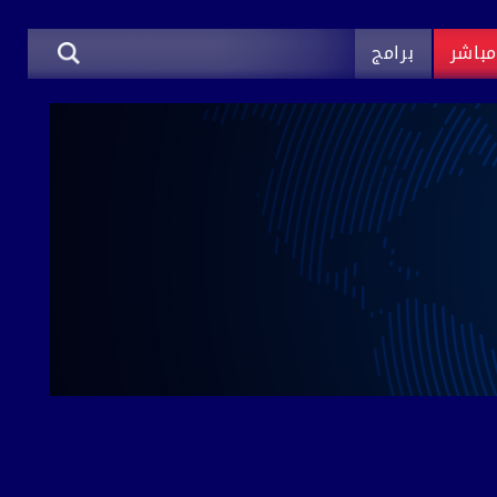
باشر
برامج