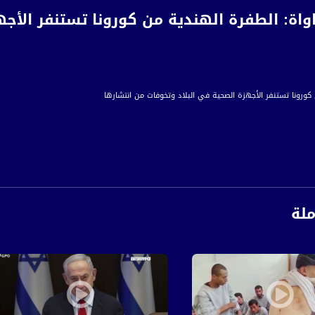
واة: الطفرة الهندية من كورونا تستنفر الأج
كورونا تستنفر الأجهزة الصحية في البلاد وتخوفات من انتشارها
ملة
س مرة أخرى ليصل إلى البلاد عشرين مواطن شخصوا بالإصابة بالطفرة الهندية الجديدة، ما يش
ة قلقا لدى الكوادر الطبية على الرغم من استمرار حملات التطعيم ورؤية النتائج الإيجابية في ال