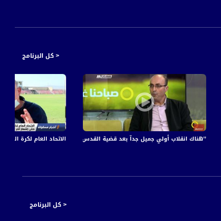
< كل البرنامج
اسين بعد تلقيه تبرعا بكلية من شقيقته نعيمة بدير
’’هناك انقلاب أولي جميل جدآ بعد قضية القدس من ناحية الوحدة ’’ محمد مصالحة،صباحنا
الاتحاد العام لكرة القدم يم
< كل البرنامج