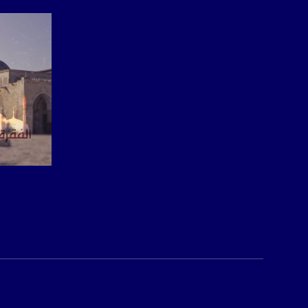
Downlink frequency - الترد
12645 MHZ
Polarity - الاستقطاب:
Horizontal
Symb.Rate - معدل الترميز:
27.500 MS/s
FEC - تصحيح الخطأ :
5/6
عربسات Arabsat Badr 4 at 26.0 east
صفحة ا
DL: 11958 H
SR: 27500
FEC: 5/6
للتواصل:
بريد الكتروني: