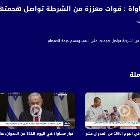
اواة : قوات معززة من الشرطة تواصل هجمتها
ملة
 من الشرطة تواصل هجمتها على النقب وتهدم خيمة الاعتصام
واصلة رفضا للهجمة البوليسية على النقب وتنفيذ حملة اعتقالات
ستستمر في تعويض المصالح التجارية المتضررة من جائحة كورونا
ملة
ظر على وزارة الداخلية منع لم شمل عائلات في ردها على التماس لعائلات فلسطينية
موقعًا إلكترونيًا يسرد الإرشادات والقيود المتعلقة بتفشي كورونا
منذ بدء الجائحة
توسع من دائرة إجراء فحوصات كورونا المتنقلة مع الارتفاع الكبير بالإصابات
ة تزيل القيود المفروضة على السفر والمواصلات رغم انتشار الجائحة
 والجرحى في قصف الاحتلال المتواصل على قطاع غزة
أخبار مساواة:في اليوم الـ152 من العدوان: عشرات الشهداء والجرحى في قصف الاحتلال المتواصل على قطاع غزة