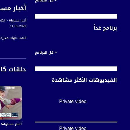
< كل البرنامج
أخبار مس
أخبار مساواة - الكا
برنامج غداً
11-01-2022
النقب: قوات معززة
إضراب واحتجاجات مت
< كل البرنامج
"ليبرمان: الحكومة 
حلقات كا
"
المحكمة العليا تح
الفيديوهات الأكثر مشاهدة
وزارة السياحة تطلق 
الصحة الإسرائيلية: نحو 38 ألف إصابة كورونا جديدة في أعلى معدل إصابات يومية 
Private video
"الصحة الإسرائيلية 
"
السلطات الإسرائيلي
أخبار مساواة: في اليوم الـ155 من العدوان:عشرات الشهداء
Private video