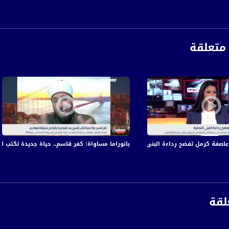
 المسجد الزيداني والمعروف بالمسجد الكبير وسط مدينة طبريا
يز كبير في نسبة الموظفين العرب الكبار في المدن المختلطة مقابل اليهود
متعلقة
ئب: انخفاض معدل العجز في الميزانية الاسرائيلية لعام 2021
امنية مع الفنان محمد بكري في مركز محمود درويش
لي يستهدف المزارعين شرق دير البلح والصيادين الفلسطينيين في بحر غزة
والمحررين: الأسير أبو حميد في وضع صحي خطير
 عاصفة كرمل تفضح رداءة البنى التحتية
بانوراما مساواة: كفر قاسم.. حياة جديدة تكتب لي
برع الأعضاء من أكثر المشاكل العالمية المقلقة وبحوثات طبية لتوفير بدائل
ة، صوت فلسطينيي الداخل - لاول مرة منذ ٧٠ عام
لقة
الفضائي الفلسطيني PalSat وعلى مدار القمر NileSat من خلال التردد التالي :