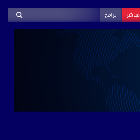
باشر
برامج