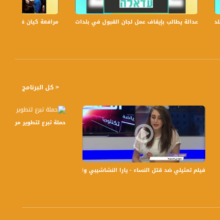
عدالة يطالب بإيقاف عمل لجان القبول في بلدات الجليل والنقب،الكاملة،صباحنا غير،6
مرافعة كيان في الولايات
< كل البرنامج
حملة تبرع لتطوير مركز غسيل الكل
نا_غير- 27-10-2016- مساواة
فيلم تمثيلي ضد قتل النساء - يارا النشاشيبي وانطوانيت زيد - #الظهيرة -17-6-2016- قناة مساواة