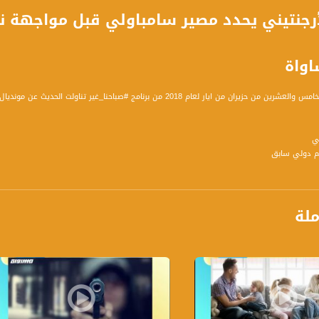
يران من ايار لعام 2018 من برنامج #صباحنا_غير تناولت الحديث عن مونديال 2018
ملة
ي يحدد مصير سامباولي قبل مواجهة نيجيريا
مس (الأحد)
لقاه على الحكام
ججها الحُكام في هذهِ الدورة من كأس العالم