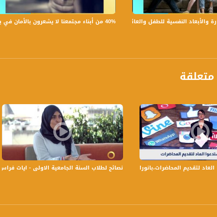
مكن نتفاديها
رها في هذا المونديال
40% من أبناء مجتمعنا لا يشعرون بالأمان في بلداتهم!،الكاملة،صباحنا غير،28.6.2019،قناة مساواة
لأبعاد النفسية للطفل والعائلة،الكاملة،صباحنا غير،30.6.2019،قناة مساواة
ات حتى الآن..
متعلقة
ومياً عدا السبت في تمام الساعة 10:00 صباحاً بتوقيت القدس
ة، صوت فلسطينيي الداخل - لاول مرة منذ ٧٠ عام
الفضائي الفلسطيني PalSat وعلى مدار القمر NileSat من خلال التردد التالي :
 :
لتقديم المحاضرات،بانوراما مساواة،01.02.2021،مساواة
نصائح لطلاب السنة الجامعية الاولى - ايات فراس شموط - #صباح