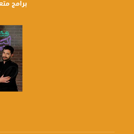
برامج متع
FEC - تصحيح الخطأ :
5/6
عربسات Arabsat Badr 4 at 26.0 east
DL: 11958 H
SR: 27500
FEC: 5/6
للتواصل:
بريد الكتروني:
usawachannel.com
للتفاعل:
صفحة ا
الموقع الالكتروني:
sawachannel.com
فيسبوك: