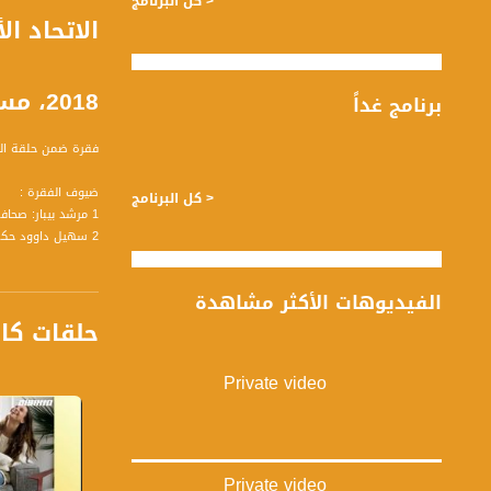
< كل البرنامج
2018، مساواة
برنامج غداً
فقرة ضمن حلقة الخامس والعشرين من حز
ضيوف الفقرة :
< كل البرنامج
1 مرشد بيبار: صحافي
2 سهيل داوود حكم دولي سابق
المحاور :
الفيديوهات الأكثر مشاهدة
حلقات كا
مرشد:
- الاتحاد الأرجنتين
- تقييم مباريات الأ
Private video
- مباريات اليوم
سهيل:
- تعديد المهام المُ
- الصِعاب التي يوا
Private video