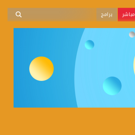
باشر
برامج