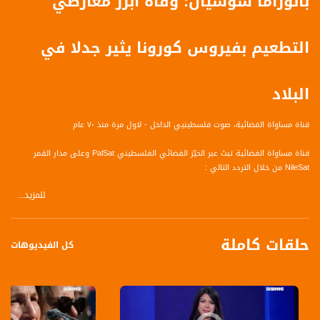
بانوراما سوشيال: وفاة أبرز معارضي
التطعيم بفيروس كورونا يثير جدلا في
البلاد
قناة مساواة الفضائية، صوت فلسطينيي الداخل - لاول مرة منذ ٧٠ عام
قناة مساواة الفضائية تبث عبر الحيّز الفضائي الفلسطيني PalSat وعلى مدار القمر
NileSat من خلال التردد التالي :
للمزيد...
Downlink frequency - الترد :
12645 MHZ
حلقات كاملة
Polarity - الاستقطاب:
كل الفيديوهات
Horizontal
Symb.Rate - معدل الترميز:
27.500 MS/s