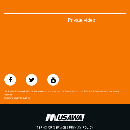
فيميو:
https://vimeo.com/musawachannel
غوغل+:
Private video
://plus.google.com/u/0/b/115185778161375637310/115185778161375637310/posts/p/pub?
_ga=1.123333704.2101815806.1418341384
#_٤٨
48_#
‫#‏فلسطين_٤٨‬
‫#‏فلسطين_48‬
‪falasteen_48#‎‬
‫#‏عرب_٤٨
‪‎arab_48#‬
‫#‏تواصل‬
‫#‏اكسر_حصارك‬
All Rights Reserved. Use of this Web site is subject to our Terms of Use and Privacy Policy including our use of
‫#‏بلشنا_نرجع‬
cookies
Musawa Channel
2016
©
‫#‏شعب_واحد‬
‪#‎mosawah‬
#musawa
#musawachannel
mosawah.com#
TERMS OF SERVICE | PRIVACY POLICY
#musawachannel.com