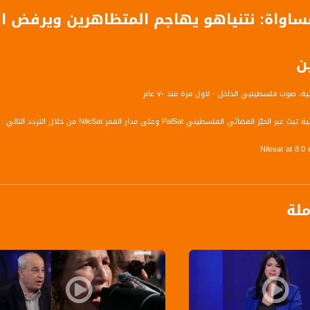
 مساواة: نتنياهو يهاجم المتظاهرين ويرفض 
ن
ة، صوت فلسطينيي الداخل - لاول مرة منذ ٧٠ عام
الفضائي الفلسطيني PalSat وعلى مدار القمر NileSat من خلال التردد التالي :
Nilesat at 8.
Fr
S
ملة
Nilesat at 7.
Fr
S