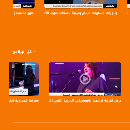
بانوراما مساواة: مساعٍ يمينية لإسكات صوت الآذان
بانوراما مساواة: بن غف
< كل البرنامج
لفضائية
عرض لفرقة ترشيحا للموسيقى العربية ،تقرير،اخبار مساواة،09.06.2019،قناة مساواة
ممرضة فحماوية تنقل تجربة م