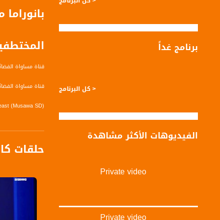
< كل البرنامج
بانوراما
المختطفي
برنامج غداً
قناة مساواة الفضائي
قناة مساواة الفضائية تبث عبر الحيّز 
< كل البرنامج
0 east (Musawa SD)
equency: 12645 H
الفيديوهات الأكثر مشاهدة
ymbol Rate: 27500
حلقات كا
FEC: 3/4
0 east (Musawa HD)
Private video
equency: 11564 H
ymbol Rate: 27500
FEC: 3/4
Private video