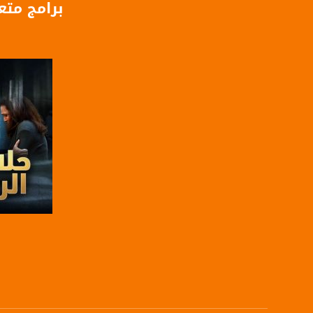
برامج متع
X8PX53ek2Zg/feed
بينترست:
com/musawachannel
فيميو:
com/musawachannel
غوغل+:
815806.1418341384
#_٤٨
48_#
‫#‏فلسطين_٤٨‬
‫#‏فلسطين_48‬
‪falasteen_48#‎‬
‫#‏عرب_٤٨
صفحة ا
‪‎arab_48#‬
‫#‏تواصل‬
‫#‏اكسر_حصارك‬
‫#‏بلشنا_نرجع‬
‫#‏شعب_واحد‬