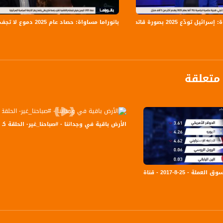
Arabsat Badr 4 at 26.0 east (Musa
يل تودّع 2025 بصورة قاتمة
بانوراما مساواة: حصاد عام 2025 دموع لا تجف بنار الجريمة و اليمين يفرض قبضته والفاشية تقترب
Fr
S
متعلقة
anafalasteeni@m
الأرض باقية في وجداننا - #صباحنا_غير- الحلقة كاملة -30-3-2016- قناة مساواة ا
www.mu
ناة مساواة الفضائية - MusawaChannel
https://www.facebook.
https://twitter