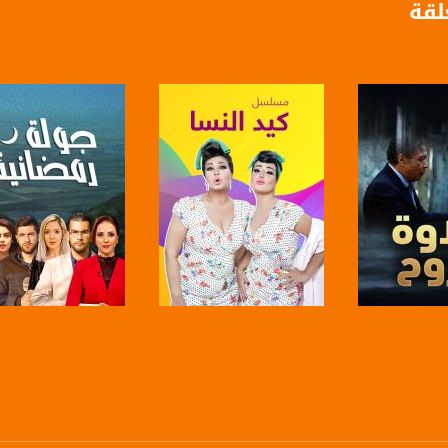
لقة
https://www.youtube.com/channel/UCwJbDUmIxc-J
https://www.pinterest.
https://vimeo.
u/0/b/115185778161375637310/115185778161375637310/posts/p/pub?_ga=1.123333704.2101
لبرنامج
صفحة البرنامج
صفحة البرنامج