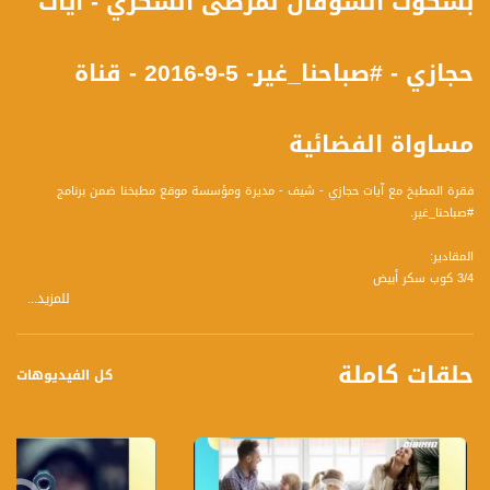
بسكوت الشوفان لمرضى السكري - آيات
حجازي - #صباحنا_غير- 5-9-2016 - قناة
مساواة الفضائية
فقرة المطبخ مع آيات حجازي - شيف - مديرة ومؤسسة موقع مطبخنا ضمن برنامج
#صباحنا_غير.
المقادير:
3/4 كوب سكر أبيض
للمزيد...
ربع كوب سكر أسمر
نصف كوب زبدة
ملعقة صغيرة زبدة
حلقات كاملة
نصف ملعقة صغيرة فانيليا
كل الفيديوهات
1 بيض
3/4 كوب دقيق
1/2 ملعقة بيكينغ باودر
1/2 ملعقة صغيرة قرفة مطحونة
ربع ملعقة صغيرة ملح