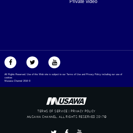
Private video
‫#‏تساوٍ‬
‫#‏تعادل‬
‫#‏تماثل‬
‫#‏تسوية‬
‫#‏معادلة‬
All Rights Reserved. Use of this Web site is subject to our Terms of Use and Privacy Policy including our use of
cookies
Musawa Channel
2016
©
TERMS OF SERVICE | PRIVACY POLICY
©2017 MUSAWA CHANNEL. ALL RIGHTS RESERVED.