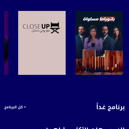
للتفاعل:
الموقع الالكتروني:
www.musawachannel.com
فيسبوك:
https://www.facebook.com/musawachannel
تويتر:
https://twitter.com/musawachannel
يوتيوب:
https://www.youtube.com/channel/UCwJbDUmIxc-JX8PX53ek2Zg/feed
بينترست:
صفحة البرنامج
صفحة البرنامج
https://www.pinterest.com/musawachannel
فيميو:
برنامج غداً
< كل البرنامج
https://vimeo.com/musawachannel
غوغل+:
://plus.google.com/u/0/b/115185778161375637310/115185778161375637310/posts/p/pub?