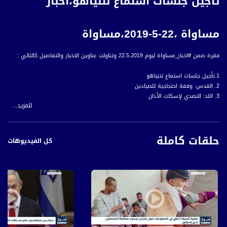
تأجيل جلسات استماع نتنياهو،اخبار
مساواة ،22-5-2019،مساواة
فقرة ضمن #اخبار_مساواة ليوم 22.5.2019 وتناولت عناوين الاخبار والتفاصيل كالتالي :
1.تأجيل جلسات استماع نتنياهو
2. القدس: وقفة احتجاجية للصيادين
3. اللد: التصدي لإسكات الأذان
للمزيد...
أخبار مساواة هي نشرة إخبارية يومية على مدار الساعة لأبرز القضايا الاجتماعية،
الاقتصادية، الثقافية والسياسية للمواطن العربي الفلسطيني في الداخل.
حلقات كاملة
كل الفيديوهات
#اخبار_مساواة يومياً الساعة 6:00 بتوقيت القدس عبر شاشة قناة مساواة الفضائية
قناة مساواة الفضائية، صوت فلسطينيي الداخل - لاول مرة منذ ٧٠ عام
قناة مساواة الفضائية تبث عبر الحيّز الفضائي الفلسطيني PalSat وعلى مدار القمر
NileSat من خلال التردد التالي :
Downlink frequency - الترد :