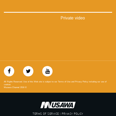
‫#‏تماثل‬
‫#‏تسوية‬
‫#‏معادلة‬مساواة الفضائية تبث عبر الحيّز الفضائي الفلسطيني PalSat وعلى مدار القمر
NileSat من خلال التردد التالي :
Private video
Downlink frequency - الترد :
12645 MHZ
Polarity - الاستقطاب:
Horizontal
Symb.Rate - معدل الترميز:
27.500 MS/s
FEC - تصحيح الخطأ :
All Rights Reserved. Use of this Web site is subject to our Terms of Use and Privacy Policy including our use of
5/6
cookies
Musawa Channel
2016
©
للتواصل:
بريد الكتروني:
anafalasteeni@musawachannel.com
TERMS OF SERVICE | PRIVACY POLICY