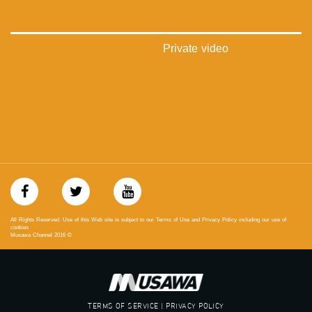
#_٤٨
48_#
‫#‏فلسطين_٤٨‬
Private video
‫#‏فلسطين_48‬
‪falasteen_48#‎‬
‫#‏عرب_٤٨
‪‎arab_48#‬
‫#‏تواصل‬
‫#‏اكسر_حصارك‬
‫#‏بلشنا_نرجع‬
‫#‏شعب_واحد‬
‪#‎mosawah‬
#musawa
#musawachannel
mosawah.com#
All Rights Reserved. Use of this Web site is subject to our Terms of Use and Privacy Policy including our use of
#musawachannel.com
cookies
Musawa Channel
2016
©
‪#‎Equality‬
‪#‎égalité‬
‫#‏مساواة‬
‫#‏حق‬
‫#‏عدالة‬
TERMS OF SERVICE | PRIVACY POLICY
‫#‏تساوٍ‬