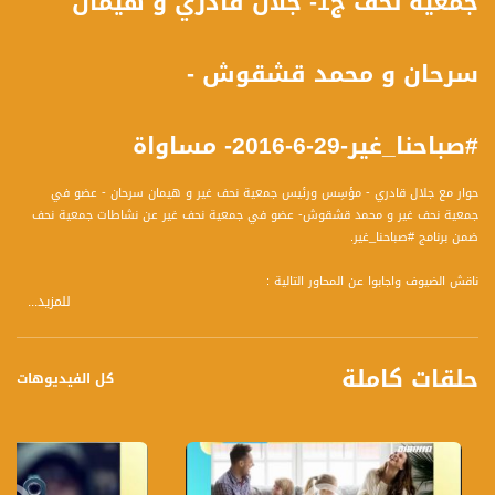
جمعية نحف ج1- جلال قادري و هيمان
سرحان و محمد قشقوش -
#صباحنا_غير-29-6-2016- مساواة
حوار مع جلال قادري - مؤسِس ورئيس جمعية نحف غير و هيمان سرحان - عضو في
جمعية نحف غير و محمد قشقوش- عضو في جمعية نحف غير عن نشاطات جمعية نحف
ضمن برنامج #صباحنا_غير.
ناقش الضيوف واجابوا عن المحاور التالية :
للمزيد...
- نشاطات الجمعية - ومتى تمّ تأسيسها؟
- نتحدث عن فعاليات تربوية غير منهجيّة - كيفَ يتم تفعيل هذه النشاطات؟
- كيفَ يتم تدريب المُقبلين على التعليم الأكاديمي؟ ما هي الأساسيات التي تعطى
حلقات كاملة
للطلاب المعنيين بالتوجه للجامعات في البلاد؟ وهل تشمل الدورات للأكاديميين الطلاب
كل الفيديوهات
المتوجهين للتعلُم في الخارج؟
ضيوف الحلقة هم :