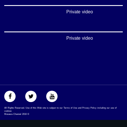
arab_48#
#تواصل
Private video
#اكسر_حصارك
#بلشنا_نرجع
#شعب_واحد
#mosawah
#musawa
Private video
#musawachannel
mosawah.com#
#musawachannel.com
#Equality
#égalité
#مساواة
#حق
#عدالة
#تساوٍ
#تعادل
#تماثل
#تسوية
All Rights Reserved. Use of this Web site is subject to our Terms of Use and Privacy Policy including our use of
#معادلةْX
cookies
Musawa Channel
2016
©