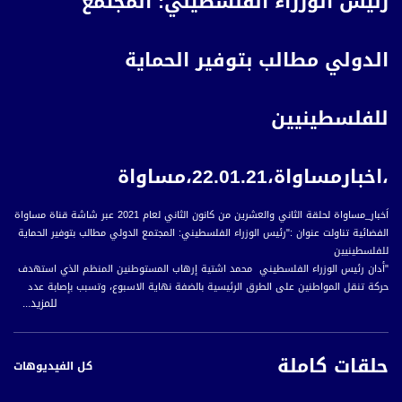
رئيس الوزراء الفلسطيني: المجتمع
الدولي مطالب بتوفير الحماية
للفلسطينيين
،اخبارمساواة،22.01.21،مساواة
اَخبار_مساواة لحلقة الثاني والعشرين من كانون الثاني لعام 2021 عبر شاشة قناة مساواة
الفضائية تناولت عنوان :"رئيس الوزراء الفلسطيني: المجتمع الدولي مطالب بتوفير الحماية
للفلسطينيين
"أدان رئيس الوزراء الفلسطيني محمد اشتية إرهاب المستوطنين المنظم الذي استهدف
حركة تنقل المواطنين على الطرق الرئيسية بالضفة نهاية الاسبوع، وتسبب بإصابة عدد
للمزيد...
منهم بجروح، بينهم أطفال ونساء، جراء تعرض سياراتهم للرشق بالحجارة.
ودعا رئيس الوزراء، الإدارة الأمريكية ان تعمل الإدارة الجديدة على تطبيق القرار الأممي
حلقات كاملة
رقم اثنين ثلاثة ثلاثة اربعة الذي أدان الاستيطان وطالب بوقفه باعتباره يقوض حل
كل الفيديوهات
الدولتين.