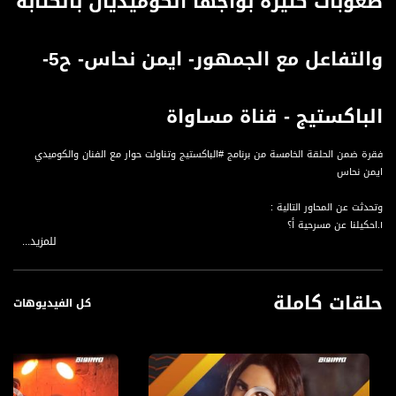
صعوبات كثيرة بواجها الكوميديان بالكتابة
والتفاعل مع الجمهور- ايمن نحاس- ح5-
الباكستيج - قناة مساواة
فقرة ضمن الحلقة الخامسة من برنامج #الباكستيج وتناولت حوار مع الفنان والكوميدي
ايمن نحاس
وتحدثت عن المحاور التالية :
١.احكيلنا عن مسرحية أ؟
للمزيد...
٢. احكيلنا عن مسرحية ب؟
٣. قبل فترة كان عنا صبحي وصرح " انو الشغل بالكومديا اصعب اشي"، وبما انو هاي
ميزتك.. احكيلنا عن الصعوبات الي بواجها الكوميديان بالكتابة والتفاعل مع الجمهور؟
حلقات كاملة
كل الفيديوهات
#الباكستيج هو برنامج ترفيهي يقدم البرنامج الأخبار الفنية والترفيهية .
قناة مساواة الفضائية، صوت فلسطينيي الداخل - لاول مرة منذ ٧٠ عام