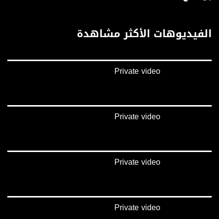
https://vimeo.com/musawachannel
غوغل+:
الفيديوهات الأكثر مشاهدة
://plus.google.com/u/0/b/115185778161375637310/115185778161375637310/posts/p/pub?
_ga=1.123333704.2101815806.1418341384
#_٤٨
Private video
48_#
‫#‏فلسطين_٤٨‬
‫#‏فلسطين_48‬
‪falasteen_48#‎‬
‫#‏عرب_٤٨
Private video
‪‎arab_48#‬
‫#‏تواصل‬
‫#‏اكسر_حصارك‬
‫#‏بلشنا_نرجع‬
Private video
‫#‏شعب_واحد‬
‪#‎mosawah‬
#musawa
#musawachannel
mosawah.com#
Private video
#musawachannel.com