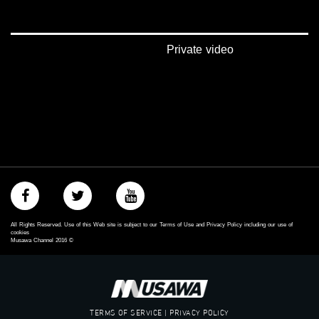
‪#‎Equality‬
‪#‎égalité‬
‫#‏مساواة‬
‫#‏حق‬
Private video
‫#‏عدالة‬
‫#‏تساوٍ‬
‫#‏تعادل‬
‫#‏تماثل‬
‫#‏تسوية‬
‫#‏معادلة‬
All Rights Reserved. Use of this Web site is subject to our Terms of Use and Privacy Policy including our use of
cookies
Musawa Channel
2016
©
TERMS OF SERVICE | PRIVACY POLICY