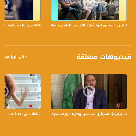
4- وهبي عامر- مرشد أسري
5- عوني متاني - مدرس ومخرج
6- شادية يونس - مدربة خيل
40% من أبناء مجتمعنا لا يشعرون بالأمان في بلداتهم!،الكاملة،صباحنا غير،28.6.2019،قناة مساواة
التبني: السيرورة والأبعاد النفسية للطفل والعائلة،الكاملة،صباحنا غير،30.6.2019،قناة مساواة
لمتابعي قناة مساواة الفضائية - تسجيل حلقة 6-2-2017 على قناة اليوتيوب الرسمية
برنامج صباحنا غير يأتيكم يومياً عدا السبت في تمام الساعة 9:30 صباحاً بتوقيت القدس مع
الاعلاميين هشام سليمان و عفاف شيني وليلى القيش ولمى طاطور نتحدث من خلاله
في موضوعات كثيرة ومتنوعة وضيوف مختلفين كل يوم
فيديوهات متعلقة
< كل البرنامج
قناة مساواة الفضائية، صوت فلسطينيي الداخل - لاول مرة منذ ٧٠ عام
قناة مساواة الفضائية تبث عبر الحيّز الفضائي الفلسطيني PalSat وعلى مدار القمر
NileSat من خلال التردد التالي :
Downlink frequency - الترد :
12645 MHZ
Polarity - الاستقطاب:
استراتيجيًا اسرائيل ستخسر، ولدينا خيارات عديدة - د. حسام زملط - 9-12-2016- #التاسعة - مساواة
شغلة مش صعبة انك تخسر بنت ب
Horizontal
Symb.Rate - معدل الترميز:
27.500 MS/s