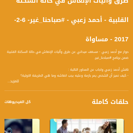
طرق وآليات الإنعاش في حالة السكتة
القلبية - أحمد زعبي - #صباحنا_غير- 6-2-
2017 - مساواة
حوار مع أحمد زعبي - مسعف ميداني عن طرق وآليات الإنعاش في حالة السكتة القلبية
ضمن برنامج #صباحنا_غير.
ناقش أحمد زعبي واجاب عن المحاور التالية :
- كيف نميز أن الشخص يمر بازمة وعليه يجب انعاشه وما هي الطريقة الاولية؟
للمزيد...
- ما هي الاجهزة المتوفرة للانعاش هل بالامكان لكل شخص استخدامها ام استخدامها
فقط يكون للمسعفين؟
- قانونيا هل يجب أن يتوفر جهاز الانعاش في كل مكان عام او مؤسسة او ما شابه ؟
حلقات كاملة
كل الفيديوهات
ضيوف الحلقة هم :
1- مراد مفرع - محام
2- سالي عصفور- مستشارة تربوبة ومديرة مدرسة اجيال
3- أحمد زعبي - مسعف ميداني