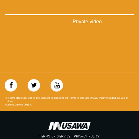
‪falasteen_48#‎‬
‫#‏عرب_٤٨
‪‎arab_48#‬
‫#‏تواصل‬
Private video
‫#‏اكسر_حصارك‬
‫#‏بلشنا_نرجع‬
‫#‏شعب_واحد‬
‪#‎mosawah‬
#musawa
#musawachannel
mosawah.com#
#musawachannel.com
‪#‎Equality‬
‪#‎égalité‬
‫#‏مساواة‬
‫#‏حق‬
All Rights Reserved. Use of this Web site is subject to our Terms of Use and Privacy Policy including our use of
‫#‏عدالة‬
cookies
Musawa Channel
2016
©
‫#‏تساوٍ‬
‫#‏تعادل‬
‫#‏تماثل‬
‫#‏تسوية‬
‫#‏معادلة‬
TERMS OF SERVICE | PRIVACY POLICY