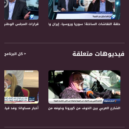
3- عاص الأطرش، باحث ومحاضر في كلية الاقتصاد في جامعة النجاح بنابلس
4- عبد الحكيم مفيد - عضو المكتب السياسي للحركة الاسلامية
5- علي مواسي، كاتب وناشط سياسي
حلقة النقاشات الساخنة؛ سوريا وروسيا، إيران واسرائيل، ماذا تغيّر؟!- الكاملة -11-5-2018- التاسعة
قرارات المجلس الوطني؛ مرحلة اشتب
قناة مساواة الفضائية، صوت فلسطينيي الداخل - لاول مرة منذ ٧٠ عام
قناة مساواة الفضائية تبث عبر الحيّز الفضائي الفلسطيني PalSat وعلى مدار القمر
NileSat من خلال التردد التالي :
فيديوهات متعلقة
< كل البرنامج
Downlink frequency - الترد :
12645 MHZ
Polarity - الاستقطاب:
Horizontal
Symb.Rate - معدل الترميز:
27.500 MS/s
الشارع العربي بين الخوف من كورونا وخوفه من تلقي تطعيم كورونا،تقرير،اخبارمساواة،1
أخبار مساواة: وفد قيادة ح
FEC - تصحيح الخطأ :
5/6