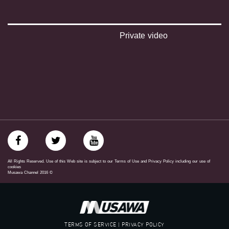
#musawachannel.com
‪#‎Equality‬
‪#‎égalité‬
‫#‏مساواة‬
Private video
‫#‏حق‬
‫#‏عدالة‬
‫#‏تساوٍ‬
‫#‏تعادل‬
‫#‏تماثل‬
‫#‏تسوية‬
‫#‏معادلة‬
All Rights Reserved. Use of this Web site is subject to our Terms of Use and Privacy Policy including our use of
cookies
Musawa Channel
2016
©
TERMS OF SERVICE | PRIVACY POLICY