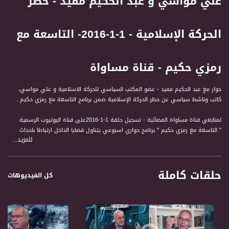
علي مواسي و عبد الحكيم مفيد - حظر
الحركة الإسلامية - 1-1-2016- التاسعة مع
رمزي حكيم - قناة مساواة
حوار مع عبد الحكيم مفيد - عضو المكتب السياسي للحركة الاسلامية و علي مواسي،
كاتب وناشط سياسي عن حظر الحركة الإسلامية ضمن برنامج التاسعة مع رمزي حكيم .
لمتابعي قناة مساواة الفضائية - تسجيل حلقة 1-1-2016على قناة اليوتيوب الرسمية
" التاسعة مع رمزي حكيم " برنامج حواري اسبوعي يتناول قضايا الداخل ارتباطا باحداث
للمزيد...
الساعة في الشان السياسي والاجتماعي والاقتصادي. حتى الثقافة والفن ونمط الحياة.
من خلال فقرات حوارية تمثل اهتمامات المتلقي / المشاهد في الداخل وكذلك اهتمامات
الفلسطيني والعربي عموما. الى جانب ذلك فان البرنامج يثير قضايا بمبادرته ويناقشها مع
حلقات كاملة
صناع القرار والشخصيات التمثيلية والجماهيرية.
كل الفيديوهات
ضيوف الحلقة هم :
1- أيمن عودة، رئيس القائمة المشتركة
2- محمد ميعاري- شخصية قيادية وسياسية