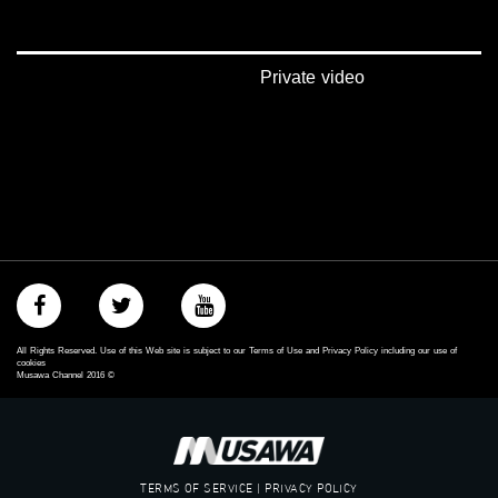
‫#‏شعب_واحد‬
‪#‎mosawah‬
#musawa
#musawachannel
Private video
mosawah.com#
#musawachannel.com
‪#‎Equality‬
‪#‎égalité‬
‫#‏مساواة‬
‫#‏حق‬
‫#‏عدالة‬
‫#‏تساوٍ‬
‫#‏تعادل‬
‫#‏تماثل‬
‫#‏تسوية‬
‫#‏معادلة‬
All Rights Reserved. Use of this Web site is subject to our Terms of Use and Privacy Policy including our use of
cookies
Musawa Channel
2016
©
TERMS OF SERVICE | PRIVACY POLICY