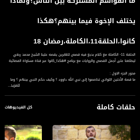
ما القواسم المشتركة بين الناس؟ولماذا
يختلف الإخوة فيما بينهم؟هكذا
كانوا،الحلقة11،الكاملة،رمضان 18
الحلقة 11- الكاملة مع كلام بديع فيه قصص للغابرين يقصه علينا الشيخ محمد ربعي
ليطلعنا على أجمل القصص والروايات مع برنامج #هكذا_كانوا عبر قناة مساواة الفضائية
محور الجزء الاول :
ما قصة الأختين اللواتي تخاصموا إلى نبي الله داوود ؟ وكيف حكم النبي بينهم ؟ وما
للمزيد...
كان دور الشيطان في هذه القصة ؟
محور الجزء الثاني :
حلقات كاملة
ما قصة النفر الثلاث الذين أغلقت عليهم الصخرة باب الغار ؟ و كيف تصرفوا ؟ و بماذا دعوا
كل الفيديوهات
الله سبحانه وتعالى ؟
عندما تكون في زينة الاوطان وسترى في التاريخ حبات من الؤلؤ ، والجواهر المرصعة ،
وتلك الزخارف الربانية بهضابها وجبالها وسهولها وعبر الرسوم البشرية بمدنها وقراها