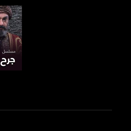
للتواصل:
بريد الكتروني:
usawachannel.com
للتفاعل:
الموقع الالكتروني:
sawachannel.com
فيسبوك:
com/musawachannel
تويتر:
صفحة ا
.com/musawachannel
يوتيوب:
X8PX53ek2Zg/feed
بينترست:
com/musawachannel