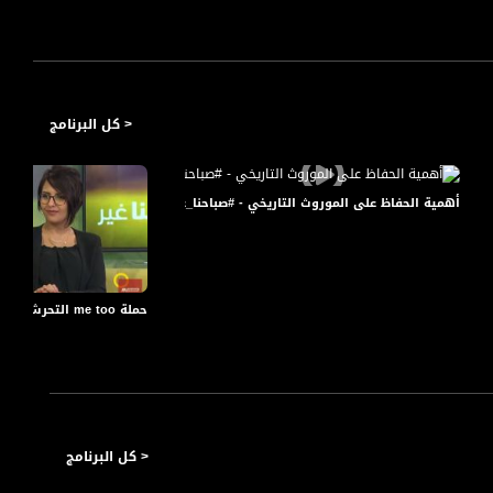
< كل البرنامج
أهمية الحفاظ على الموروث التاريخي - #صباحنا_غير- الحلقة كاملة -13-4-2016- قناة مساواة
بشارات، منذر قسيم،صباحنا غير،31-12-2018
حملة me too التحرش الجنسي - نهال رحاب أبو جوهر- صباحنا غير- 23-10-2017 - مساواة
< كل البرنامج