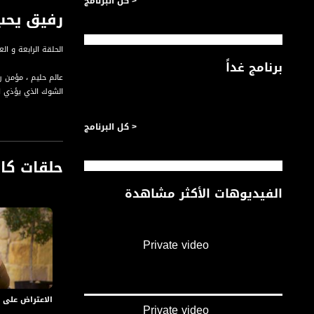
< كل البرنامج
رفيق يحب الرفق، هكذ
الحلقة الرابعة و ا
برنامج غداً
عالم حليم ، مؤمن 
الشوك الذي يؤذي ال
< كل البرنامج
الجزء الاول : خبز 
على أرض الطنطورة 
حلقات كا
السوق ، ما أمثلة ذ
فما أجمل الرجل الذ
الفيديوهات الأكثر مشاهدة
الجزء الثاني : أرب
يخبر النبي أن قوما
يرفق بهم الله عز
Private video
عندما تكون في زينة
وزراعتها...تيقن تم
الاعتراض على امر الله واقداره ،
Private video