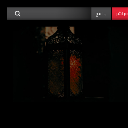
باشر
برامج