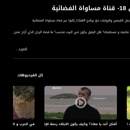
مل القصص والروايات مع برنامج #هكذا_كانوا عبر قناة مساواة الفضائية
و ماضيه و مستقبله؟ هل الرفق يكون في البيت فحسب؟ ما قصة الرجل الذي أزاح غصن
للمزيد...
ي صومعتك فحسب، المسلم متفاعل مع كل مخلوقات الله، المؤمن يتق الله في
نزع من شيء إلا شانه!
كل الفيديوهات
 من أتى الله بقلب سليم، و يحتجون على الخالق سبحانه في علاه ، العدل الحكم ، فكيف
ا وجبالها وسهولها وعبر الرسوم البشرية بمدنها وقراها ومساجدها ومنازلها
لينا الشيخ محمد ربعي ليطلعنا على أجمل القصص والروايات مع برنامج #هكذا_كانوا
له إلى النبي !،الحلقة 30،الكاملة،رمضان 18
أفتان أنت يا معاذ؟ وكيف يكون الابتلاء رحمة للإنسان؟،الحلقة 29،الكاملة،رمضان 18- قناة مساواة الفضائية
في الحرب و السلم .. نحتاج الى التحصين !،ا