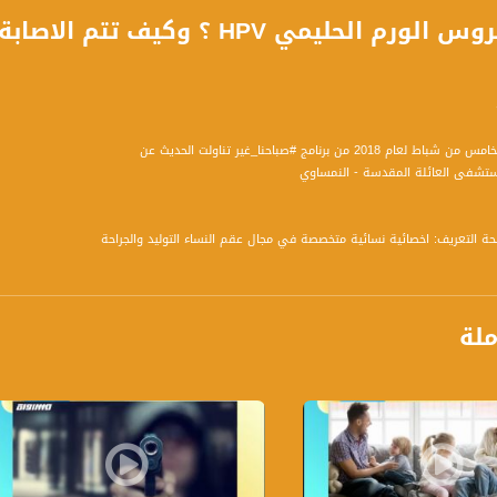
ما هو فيروس الورم الحليمي HPV 
20 من برنامج #صباحنا_غير تناولت الحديث عن
لحة التعريف: اخصائية نسائية متخصصة في مجال عقم النساء التوليد والجراحة
تالية :
ملة
صابة بسرطان عنق الرحم ؟ هل هنالك تأثير للعامل الوراثي ؟ يجري الحديث ايضا عن عدوى بفيرو
تقد ؟