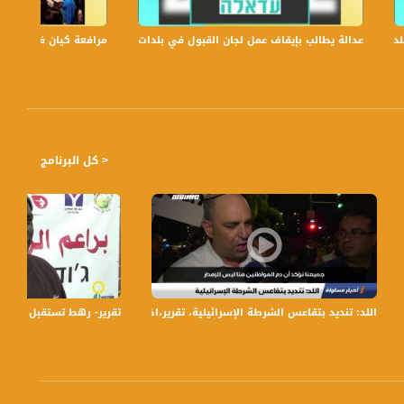
عدالة يطالب بإيقاف عمل لجان القبول في بلدات الجليل والنقب،الكاملة،صباحنا غير،6
مرافعة كيان في الولايات
< كل البرنامج
واة،17.10.2019،قناة مساواة
اللد: تنديد بتقاعس الشرطة الإسرائيلية، تقرير،اخبار مساواة،01.08.2019،قناة مساواة
تقرير- رهط تستقبل اتحاد الجودو من ال