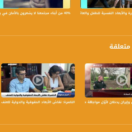
40% من أبناء مجتمعنا لا يشعرون بالأمان في بلداتهم!،الكاملة،صباحنا غير،28.6.2019،قناة مساواة
لأبعاد النفسية للطفل والعائلة،الكاملة،صباحنا غير،30.6.2019،قناة مساواة
متعلقة
يومياً عدا السبت في تمام الساعة 9:00 صباحاً بتوقيت القدس
ة، صوت فلسطينيي الداخل - لاول مرة منذ ٧٠ عام
الفضائي الفلسطيني PalSat وعلى مدار القمر NileSat من خلال التردد التالي :
 يدخلان لأوّل مواجهة مباشرة ، مترو الصحافة، 11.2.2018، قناة مساواة
الناصرة: نقاش الأبعاد الحقوقية والدولية للعنف ، تقرير،اخبار مسا
 :