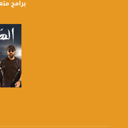
برامج متع
Symb.Rate - معدل الترميز:
27.500 MS/s
FEC - تصحيح الخطأ :
5/6
عربسات Arabsat Badr 4 at 26.0 east
DL: 11958 H
SR: 27500
FEC: 5/6
للتواصل:
بريد الكتروني:
صفحة ا
usawachannel.com
للتفاعل:
الموقع الالكتروني: