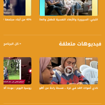
** باسل فرح، سكرتير جبهة طلابية
** علي زبيدات، ممثل الطلاب العرب في النقابة - التجمع الطلابي
3 الاعلام مهنة ليست للكبار فقط !
ضيف الفقرة :
40% من أبناء مجتمعنا لا يشعرون بالأمان في بلداتهم!،الكاملة،صباحنا غير،28.6.2019،قناة مساواة
التبني: السيرورة والأبعاد النفسية للطفل والعائلة،الكاملة،صباحنا غير،30.6.2019،قناة مساواة
** سكايب جنى جهاد
** سعيد الخرومي ،عضو كنيست عن القائمة المشتركة
** محمد سفيان ،الناطق الإعلامي بجمعية الهلال الأحمر في القدس
4 وسائل التواصل الإجتماعي في ظل الأزمة
ضيوف الفقرة :
فيديوهات متعلقة
< كل البرنامج
** حنان حبيب الله، ناشطة سياسية في شبكات التواصل الاجتماعي
** منى ابو شحادة ، مصورة وناشطة
تسجيل حلقة 16- 12 -2017 على قناة اليوتيوب الرسمية
برنامج #صباحنا_غير يأتيكم يومياً عدا السبت في تمام الساعة 9:00 صباحاً بتوقيت القدس
مع الاعلاميين عفاف شيني ودريد لداوي وليلى قيش نتحدث من خلاله في موضوعات
كثيرة ومتنوعة وضيوف مختلفين كل يوم .
نادي أصوات الغد في غزة .. فسحة راحة من أهوال الحرب
روسيا اليوم : عودة آلاف الن
قناة مساواة الفضائية، صوت فلسطينيي الداخل - لاول مرة منذ ٧٠ عام
قناة مساواة الفضائية تبث عبر الحيّز الفضائي الفلسطيني PalSat وعلى مدار القمر
NileSat من خلال التردد التالي :