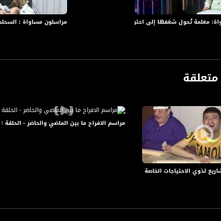
ة، صوت فلسطينيي الداخل - لاول مرة منذ ٧٠ عام
اة: معلمة تُحول شغفها إلى احتراف وسهيلة شاهين مؤسسة أول متحف للتراث في 
مراسلون مساواة : السحلب 
الفضائي الفلسطيني PalSat وعلى مدار القمر NileSat من خلال التردد التالي :
 :
متعلقة
مراسم الافراح ما بين الماضي والحاضر - الحلقة الكاملة - صباحنا غير -25-8
ع لذوي الاحتياجات الخاصة خلال شهر رمضان في مخيم برج البراجنة،جولة رمضانية ،20.05.20