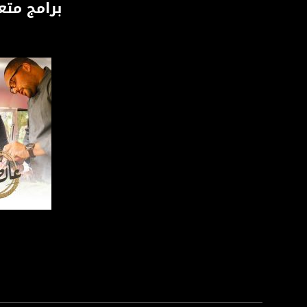
برامج متع
للتواصل:
بريد الكتروني:
usawachannel.com
للتفاعل:
الموقع الالكتروني:
sawachannel.com
فيسبوك:
com/musawachannel
تويتر:
.com/musawachannel
صفحة ا
يوتيوب:
X8PX53ek2Zg/feed
بينترست:
com/musawachannel