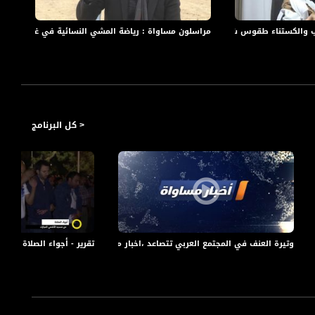
رفح
والكستناء طقوس شتوية والإعاقة لا تمنع الإبداع
مراسلون مساواة : رياضة المشي النسائية في غزة ومتحف
مرا
< كل البرنامج
-2016 - قناة مساواة الفضائية
وتيرة العنف في المجتمع العربي تتصاعد ،اخبار مساواة،19.8.2018،مساواة
تقرير - أجواء الصلاة من مسجد السلام الأ