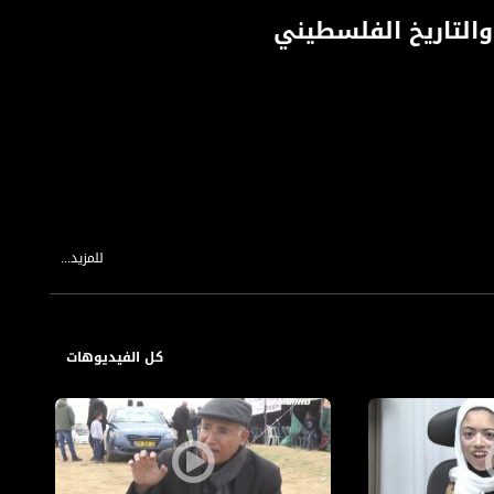
 والتاريخ الفلسطيني
للمزيد...
كل الفيديوهات
 صوت مراسلينا وعدسة طواقمنا في الميدان. تقدمه: نسرين إبراهيم أبو غوش.