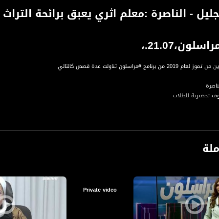
ليل - الناصرة :معلم اثري يعبق برائحة التراث
سلون،21.07.،
برنامج #مراسلون تناولت عدة قصص كالتالي
ناصرة
وف تحضيرية للطلاب
ي يحتفي بأرشفة آلاف الوثائق
واودة- عباس
ملة
ماعة الإسلامية الأحمدية
أسبوعي لنقل القصص والقضايا الاجتماعية والاقتصادية والسياسية المميزة في البلاد من خلال
Private video
الاعادة ايام الاثنين والاربعاء الساعة