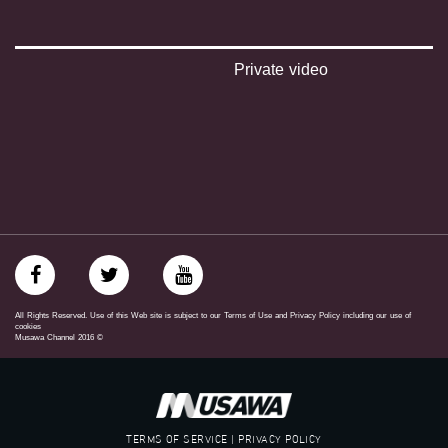
#_٤٨
48_#
‫#‏فلسطين_٤٨‬
Private video
‫#‏فلسطين_48‬
‪falasteen_48#‎‬
‫#‏عرب_٤٨
‪‎arab_48#‬
‫#‏تواصل‬
‫#‏اكسر_حصارك‬
‫#‏بلشنا_نرجع‬
‫#‏شعب_واحد‬
‪#‎mosawah‬
#musawa
#musawachannel
mosawah.com#
All Rights Reserved. Use of this Web site is subject to our Terms of Use and Privacy Policy including our use of
#musawachannel.com
cookies
Musawa Channel
2016
©
‪#‎Equality‬
‪#‎égalité‬
‫#‏مساواة‬
‫#‏حق‬
‫#‏عدالة‬
TERMS OF SERVICE | PRIVACY POLICY
‫#‏تساوٍ‬