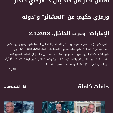
نقاش أكثر من حاد بين د. مرخاي كيدار
ورمزي حكيم: عن "العشائر" و"دولة
الإمارات" وعرب الداخل، 2.1.2018
نقاش أكثر من حاد بين د. مردخاي كيدار، المحاضر الجامعي الاسرائيلي، وبين رمزي حكيم
مقدم برنامج "التاسعة" على قناة مساواة الفضائية (حلقة الثلاثاء 2.1.2018)، حول
طروحات د. كيدار التي نفى فيها وجود شعب فلسطيني معتبرًا ان الفلسطينيين هم
عشائر وقبائل وان الحل هو باقامة "إمارة نابلس" و"إمارة الخليل" وإمارة غزة"، متطرقًا أيضًا
الى العرب في الداخل! شاهدوا ما حصل في المقابلة!
للمزيد...
المشاركون في الحلقة:
حلقات كاملة
1 د. يوسف جبارين، عضو الكنيست عن القائمة المشتركة
كل الفيديوهات
2 بروفيسور سعيد زيداني، أستاذ الفلسفة في جامعة القدس
3 د. مرحاي كيدار، المحاضر الجامعي الاسرائيلي